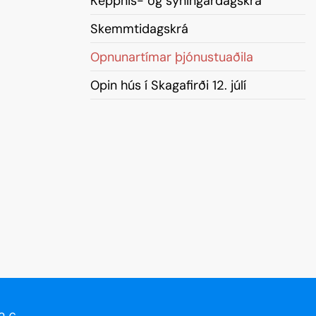
Keppnis- og sýningardagskrá
Skráning keppenda
Skemmtidagskrá
Sýningargreinar
Opnunartímar þjónustuaðila
Tónlist
Opin hús í Skagafirði 12. júlí
Þátttökuréttur
Æfingatímar