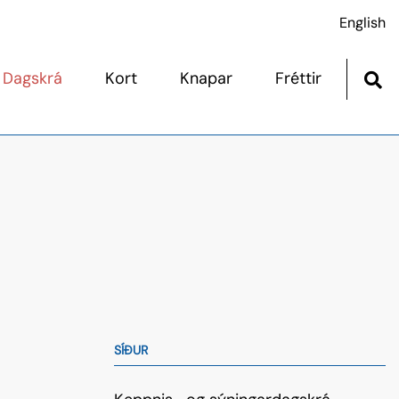
English
Dagskrá
Kort
Knapar
Fréttir
og sýningardagskrá
Afskráningar
agskrá
Dýralæknaþjónusta
mar þjónustuaðila
Fótaskoðun
Skagafirði 12. júlí
Heilbrigðisskoðun
Hesthús
Hópreið
Mikilvægir punktar
SÍÐUR
Ræktunarbú
Sýningar kynbótahrossa