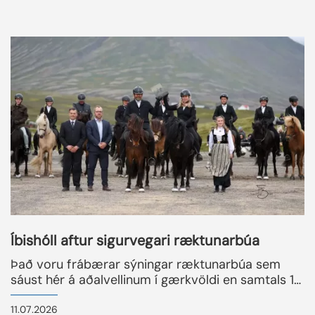
Þránni í braut.
READMORENEWS
Íbishóll aftur sigurvegari ræktunarbúa
Það voru frábærar sýningar ræktunarbúa sem
sáust hér á aðalvellinum í gærkvöldi en samtals 12
ræktunarbú komu fram. Kosning fór fram í
gegnum HorseDay appið og er það Íbishóll sem
11.07.2026