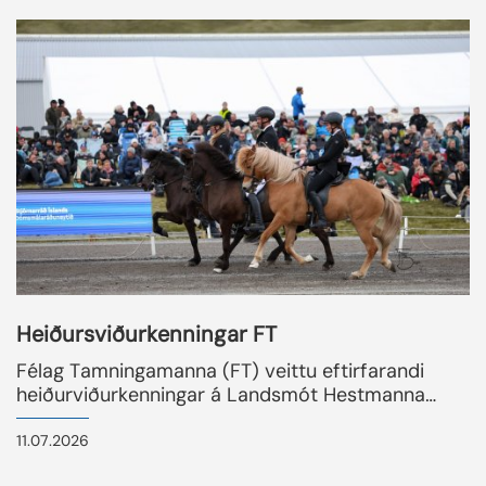
og í því þriðja Gandi f...
READMORENEWS
Heiðursviðurkenningar FT
Félag Tamningamanna (FT) veittu eftirfarandi
heiðurviðurkenningar á Landsmót Hestmanna
2026 á Hólum í Hjaltadal.
11.07.2026