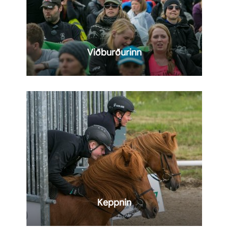
Viðburðurinn
AUGLÝSING
Lesa
meira
Keppnin