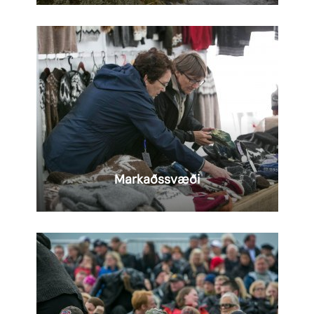
AUGLÝSING
Lesa
meira
Markaðssvæði
AUGLÝSING
Lesa
meira