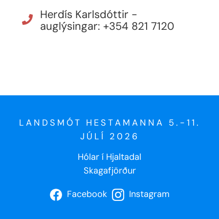
Herdís Karlsdóttir -
auglýsingar: +354 821 7120
LANDSMÓT HESTAMANNA 5.-11.
JÚLÍ 2026
Hólar í Hjaltadal
Skagafjörður
Facebook
Instagram