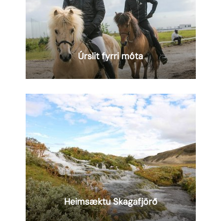
Úrslit fyrri móta
AUGLÝSING
Lesa
meira
Heimsæktu Skagafjörð