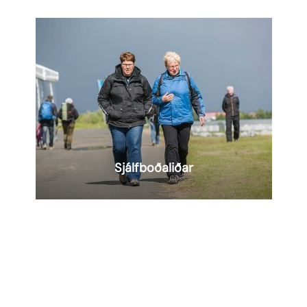
AUGLÝSING
Lesa
meira
Sjálfboðaliðar