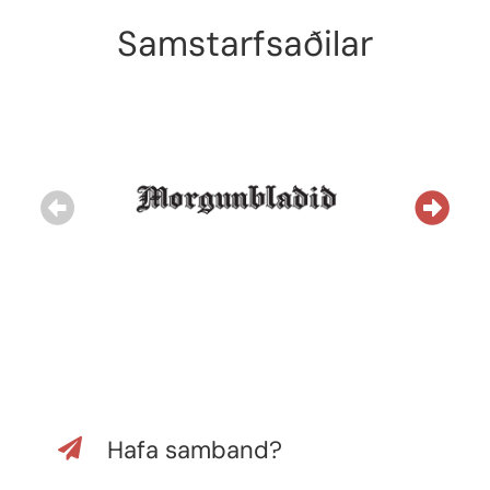
Samstarfsaðilar
Fyrri
Se
Hafa samband?