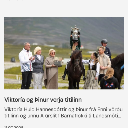
Blesastöðum 1 A og Jóhanna Margrét Snorradóttir
með 8,90...
READMORENEWS
Viktoría og Þinur verja titilinn
Viktoría Huld Hannesdóttir og Þinur frá Enni vörðu
titilinn og unnu A úrslit í Barnaflokki á Landsmóti
Hestamanna með aðaleinkunn 9,06. Á eftir
11.07.2026