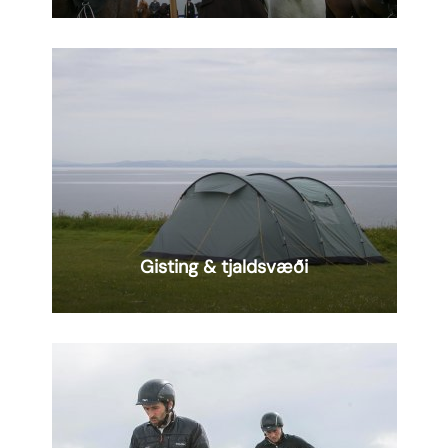
AUGLÝSING
Lesa
meira
Gisting & tjaldsvæði
AUGLÝSING
Lesa
meira