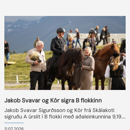
stendur uppi sem sigurvegari ræktunarbúa aftur.
Íbishóll sigraði líka ...
READMORENEWS
Jakob Svavar og Kór sigra B flokkinn
Jakob Svavar Sigurðsson og Kór frá Skálakoti
sigruðu A úrslit í B flokki með aðaleinkunnina 9,19.
Adrían frá Garðshorni á Þelamörk og Glódís Rún
Sigurðardóttir með 8,91 í öðru sæti. Útherji frá
11.07.2026