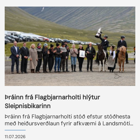
READMORENEWS
Þráinn frá Flagbjarnarholti hlýtur
Sleipnisbikarinn
Þráinn frá Flagbjarnarholti stóð efstur stóðhesta
með heiðursverðlaun fyrir afkvæmi á Landsmóti
hestamanna 2026 og hlýtur þar með hinn
eftirsótta Sleipnisbikar. Glæsilegur hópur fylgdi
11.07.2026