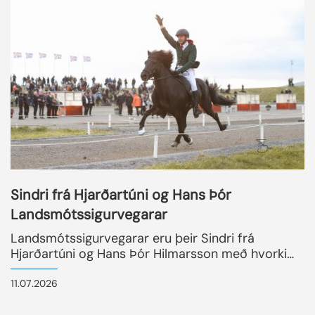
READMORENEWS
Sindri frá Hjarðartúni og Hans Þór
Landsmótssigurvegarar
Landsmótssigurvegarar eru þeir Sindri frá
Hjarðartúni og Hans Þór Hilmarsson með hvorki
meira né minna en 9,13 í aðaleinkunn. Á eftir þeim
félögum komu þeir Askur frá Holtsmúla 1 og
11.07.2026
Ásmundur Ernir Snorrason með einkunnina 9,07