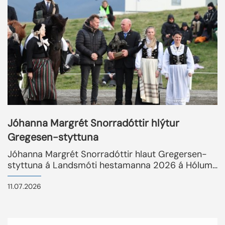
Jóhanna Margrét Snorradóttir hlýtur
Gregesen-styttuna
Jóhanna Margrét Snorradóttir hlaut Gregersen-
styttuna á Landsmóti hestamanna 2026 á Hólum í
Hjaltadal. Jóhanna sýndi fjölda hrossa á mótinu og
þótti skara fram úr fyrir framúrskarandi
11.07.2026
reiðmennsku, snyrtimennsku og fagmennsku í
umgengni við hross sín.