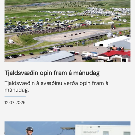
Tjaldsvæðin opin fram á mánudag
Tjaldsvæðin á svæðinu verða opin fram á
mánudag.
12.07.2026
READMORENEWS