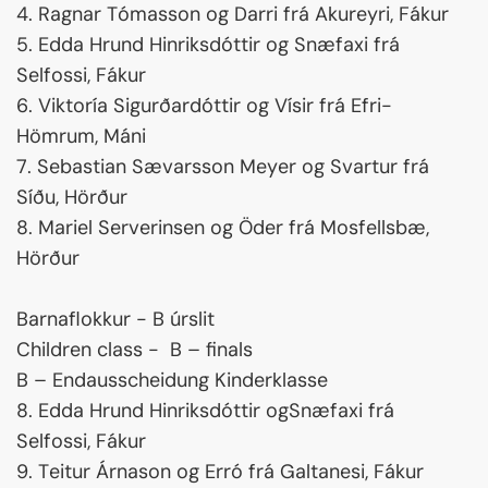
4. Ragnar Tómasson og Darri frá Akureyri, Fákur
5. Edda Hrund Hinriksdóttir og Snæfaxi frá
Selfossi, Fákur
6. Viktoría Sigurðardóttir og Vísir frá Efri-
Hömrum, Máni
7. Sebastian Sævarsson Meyer og Svartur frá
Síðu, Hörður
8. Mariel Serverinsen og Öder frá Mosfellsbæ,
Hörður
Barnaflokkur - B úrslit
Children class - B – finals
B – Endausscheidung Kinderklasse
8. Edda Hrund Hinriksdóttir ogSnæfaxi frá
Selfossi, Fákur
9. Teitur Árnason og Erró frá Galtanesi, Fákur