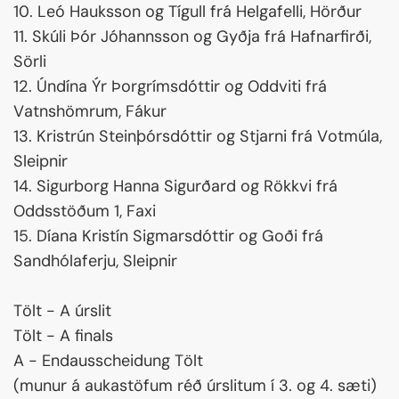
10. Leó Hauksson og Tígull frá Helgafelli, Hörður
11. Skúli Þór Jóhannsson og Gyðja frá Hafnarfirði,
Sörli
12. Úndína Ýr Þorgrímsdóttir og Oddviti frá
Vatnshömrum, Fákur
13. Kristrún Steinþórsdóttir og Stjarni frá Votmúla,
Sleipnir
14. Sigurborg Hanna Sigurðard og Rökkvi frá
Oddsstöðum 1, Faxi
15. Díana Kristín Sigmarsdóttir og Goði frá
Sandhólaferju, Sleipnir
Tölt - A úrslit
Tölt - A finals
A - Endausscheidung Tölt
(munur á aukastöfum réð úrslitum í 3. og 4. sæti)