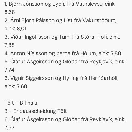
1. Björn Jónsson og Lydía frá Vatnsleysu, eink:
8,68
2. Árni Björn Pálsson og List frá Vakurstöðum,
eink: 8,01
3. Viðar Ingólfsson og Tumi frá Stóra-Hofi, eink:
7,88
4. Anton Níelsson og Þerna frá Hólum, eink: 7,88
5. Ólafur Ásgeirsson og Glóðar frá Reykjavík, eink:
7,74
6. Vignir Siggeirsson og Hylling frá Herríðarhóli,
eink: 7,68
Tölt - B finals
B - Endausscheidung Tölt
6. Ólafur Ásgeirsson og Glóðar frá Reykjavík, eink:
7,57