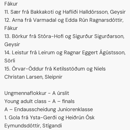
Fákur
11. Sær frá Bakkakoti og Hafliði Halldórsson, Geysir
12. Arna frá Varmadal og Edda Rún Ragnarsdóttir,
Fákur
13. Börkur frá Stóra-Hofi og Sigurður Sigurðarson,
Geysir
14. Leistur frá Leirum og Ragnar Eggert Ágústsson,
Sörli
15. Örvar-Öddur frá Ketilsstöðum og Niels
Christan Larsen, Sleipnir
Ungmennaflokkur - A úrslit
Young adult class - A – finals
A – Endausscheidung Juniorenklasse
1. Gola frá Ysta-Gerði og Heiðrún Ósk
Eymundsdóttir, Stígandi