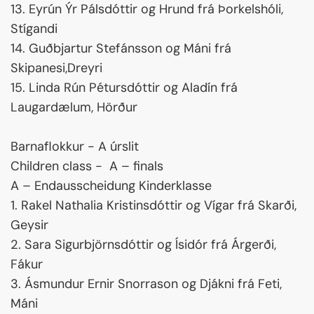
13. Eyrún Ýr Pálsdóttir og Hrund frá Þorkelshóli,
Stígandi
14. Guðbjartur Stefánsson og Máni frá
Skipanesi,Dreyri
15. Linda Rún Pétursdóttir og Aladín frá
Laugardælum, Hörður
Barnaflokkur - A úrslit
Children class - A – finals
A – Endausscheidung Kinderklasse
1. Rakel Nathalia Kristinsdóttir og Vígar frá Skarði,
Geysir
2. Sara Sigurbjörnsdóttir og Ísidór frá Árgerði,
Fákur
3. Ásmundur Ernir Snorrason og Djákni frá Feti,
Máni