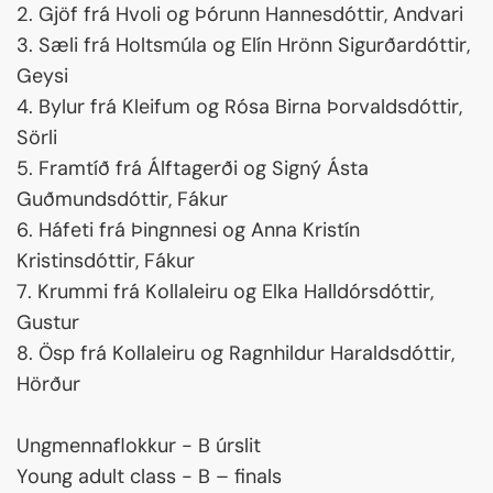
2. Gjöf frá Hvoli og Þórunn Hannesdóttir, Andvari
3. Sæli frá Holtsmúla og Elín Hrönn Sigurðardóttir,
Geysi
4. Bylur frá Kleifum og Rósa Birna Þorvaldsdóttir,
Sörli
5. Framtíð frá Álftagerði og Signý Ásta
Guðmundsdóttir, Fákur
6. Háfeti frá Þingnnesi og Anna Kristín
Kristinsdóttir, Fákur
7. Krummi frá Kollaleiru og Elka Halldórsdóttir,
Gustur
8. Ösp frá Kollaleiru og Ragnhildur Haraldsdóttir,
Hörður
Ungmennaflokkur - B úrslit
Young adult class - B – finals