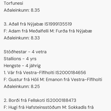
Torfunesi
Aðaleinkunn: 8.35
3. Aðall frá Nýjabæ IS1999135519
F: Adam frá Meðalfelli M: Furða frá Nýjabæ
Aðaleinkunn: 8.33
Stóðhestar - 4 vetra
Stallions - 4 yrs
Hengste - 4 jährig
1. Vár frá Vestra-Fíflholti IS2000184656
F: Gustur frá Hóli M: Emanon frá Vestra-Fíflholti
Aðaleinkunn: 8.25
2. Borði frá Fellskoti IS2000188473
F: Hugi frá Hafsteinsstöðum M: Sokkadís frá