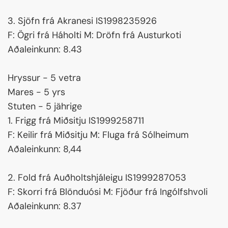
3. Sjöfn frá Akranesi IS1998235926
F: Ögri frá Háholti M: Dröfn frá Austurkoti
Aðaleinkunn: 8.43
Hryssur - 5 vetra
Mares - 5 yrs
Stuten - 5 jährige
1. Frigg frá Miðsitju IS1999258711
F: Keilir frá Miðsitju M: Fluga frá Sólheimum
Aðaleinkunn: 8,44
2. Fold frá Auðholtshjáleigu IS1999287053
F: Skorri frá Blönduósi M: Fjöður frá Ingólfshvoli
Aðaleinkunn: 8.37