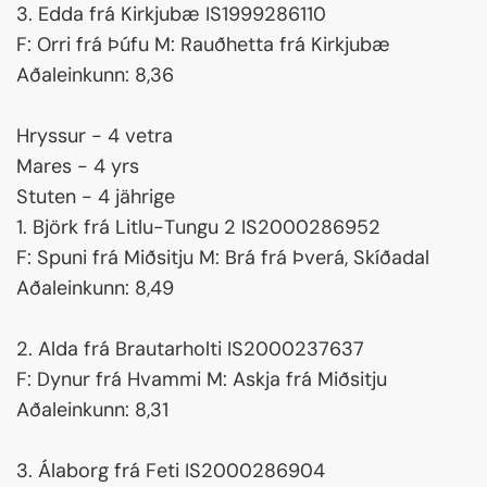
3. Edda frá Kirkjubæ IS1999286110
F: Orri frá Þúfu M: Rauðhetta frá Kirkjubæ
Aðaleinkunn: 8,36
Hryssur - 4 vetra
Mares - 4 yrs
Stuten - 4 jährige
1. Björk frá Litlu-Tungu 2 IS2000286952
F: Spuni frá Miðsitju M: Brá frá Þverá, Skíðadal
Aðaleinkunn: 8,49
2. Alda frá Brautarholti IS2000237637
F: Dynur frá Hvammi M: Askja frá Miðsitju
Aðaleinkunn: 8,31
3. Álaborg frá Feti IS2000286904