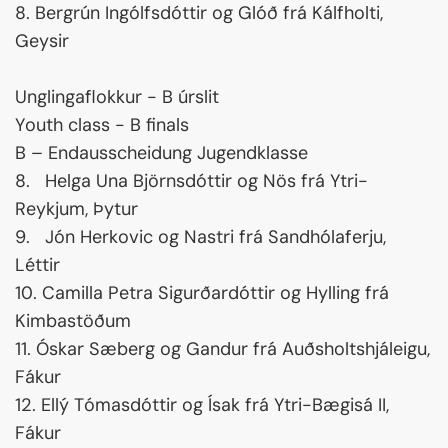
8. Bergrún Ingólfsdóttir og Glóð frá Kálfholti,
Geysir
Unglingaflokkur - B úrslit
Youth class - B finals
B – Endausscheidung Jugendklasse
8. Helga Una Björnsdóttir og Nös frá Ytri-
Reykjum, Þytur
9. Jón Herkovic og Nastri frá Sandhólaferju,
Léttir
10. Camilla Petra Sigurðardóttir og Hylling frá
Kimbastöðum
11. Óskar Sæberg og Gandur frá Auðsholtshjáleigu,
Fákur
12. Ellý Tómasdóttir og Ísak frá Ytri-Bægisá II,
Fákur