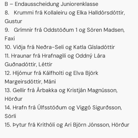
B – Endausscheidung Juniorenklasse
8. Krummi frá Kollaleiru og Elka Halldórsdóttir,
Gustur
9. Grímnir frá Oddstöðum 1 og Sören Madsen,
Faxi
10. Viðja frá Neðra-Seli og Katla Gísladóttir
11. Hraunar frá Hrafnagili og Oddný Lára
Guðnadóttir, Léttir
12. Hljómur frá Kálfholti og Elva Björk
Margeirsdóttir, Máni
13. Gellir frá Árbakka og Kristján Magnússon,
Hörður
14. Hrafn frá Úlfsstöðum og Viggó Sigurðsson,
Sörli
15. Þytur frá Krithóli og Ari Björn Jónsson, Hörður