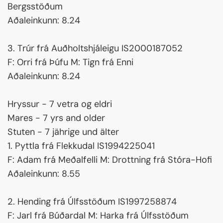
Bergsstöðum
Aðaleinkunn: 8.24
3. Trúr frá Auðholtshjáleigu IS2000187052
F: Orri frá Þúfu M: Tign frá Enni
Aðaleinkunn: 8.24
Hryssur - 7 vetra og eldri
Mares - 7 yrs and older
Stuten - 7 jährige und älter
1. Pyttla frá Flekkudal IS1994225041
F: Adam frá Meðalfelli M: Drottning frá Stóra-Hofi
Aðaleinkunn: 8.55
2. Hending frá Úlfsstöðum IS1997258874
F: Jarl frá Búðardal M: Harka frá Úlfsstöðum