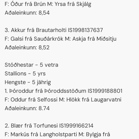
F: Óður frá Brún M: Yrsa frá Skjálg
Aðaleinkunn: 8,54
3. Akkur frá Brautarholti IS1998137637
F: Galsi frá Sauðárkrók M: Askja frá Miðsitju
Aðaleinkunn: 8,52
Stóðhestar - 5 vetra
Stallions - 5 yrs
Hengste - 5 jährig
1. Þóroddur frá Þóroddsstöðum IS1999188801
F: Oddur frá Selfossi M: Hlökk frá Laugarvatni
Aðaleinkunn: 8.74
2. Blær frá Torfunesi IS1999166214
F: Markús frá Langholstparti M: Bylgja frá