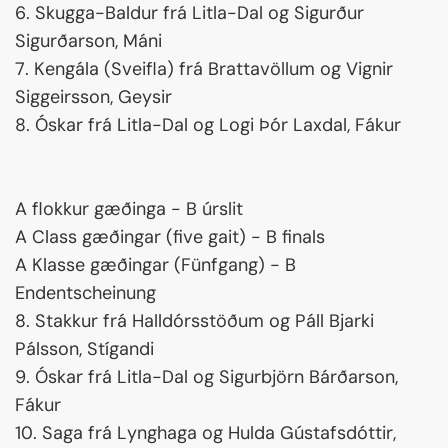
6. Skugga-Baldur frá Litla-Dal og Sigurður
Sigurðarson, Máni
7. Kengála (Sveifla) frá Brattavöllum og Vignir
Siggeirsson, Geysir
8. Óskar frá Litla-Dal og Logi Þór Laxdal, Fákur
A flokkur gæðinga - B úrslit
A Class gæðingar (five gait) - B finals
A Klasse gæðingar (Fünfgang) - B
Endentscheinung
8. Stakkur frá Halldórsstöðum og Páll Bjarki
Pálsson, Stígandi
9. Óskar frá Litla-Dal og Sigurbjörn Bárðarson,
Fákur
10. Saga frá Lynghaga og Hulda Gústafsdóttir,