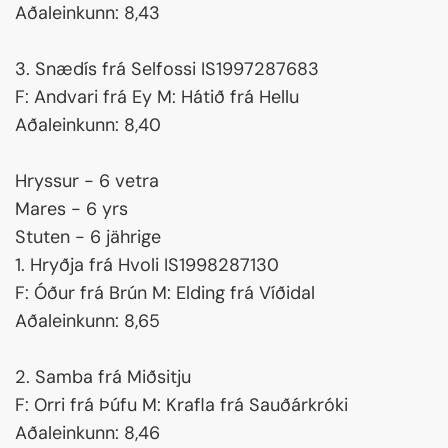
Aðaleinkunn: 8,43
3. Snædís frá Selfossi IS1997287683
F: Andvari frá Ey M: Hátið frá Hellu
Aðaleinkunn: 8,40
Hryssur - 6 vetra
Mares - 6 yrs
Stuten - 6 jährige
1. Hryðja frá Hvoli IS1998287130
F: Óður frá Brún M: Elding frá Víðidal
Aðaleinkunn: 8,65
2. Samba frá Miðsitju
F: Orri frá Þúfu M: Krafla frá Sauðárkróki
Aðaleinkunn: 8,46