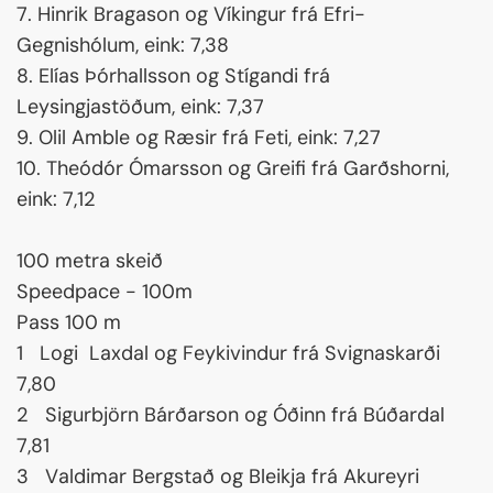
7. Hinrik Bragason og Víkingur frá Efri-
Gegnishólum, eink: 7,38
8. Elías Þórhallsson og Stígandi frá
Leysingjastöðum, eink: 7,37
9. Olil Amble og Ræsir frá Feti, eink: 7,27
10. Theódór Ómarsson og Greifi frá Garðshorni,
eink: 7,12
100 metra skeið
Speedpace - 100m
Pass 100 m
1 Logi Laxdal og Feykivindur frá Svignaskarði
7,80
2 Sigurbjörn Bárðarson og Óðinn frá Búðardal
7,81
3 Valdimar Bergstað og Bleikja frá Akureyri