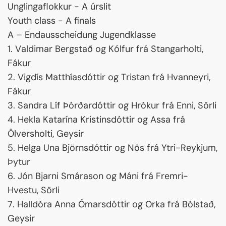
Unglingaflokkur - A úrslit
Youth class - A finals
A – Endausscheidung Jugendklasse
1. Valdimar Bergstað og Kólfur frá Stangarholti,
Fákur
2. Vigdís Matthíasdóttir og Tristan frá Hvanneyri,
Fákur
3. Sandra Líf Þórðardóttir og Hrókur frá Enni, Sörli
4. Hekla Katarína Kristinsdóttir og Assa frá
Ölversholti, Geysir
5. Helga Una Björnsdóttir og Nös frá Ytri-Reykjum,
Þytur
6. Jón Bjarni Smárason og Máni frá Fremri-
Hvestu, Sörli
7. Halldóra Anna Ómarsdóttir og Orka frá Bólstað,
Geysir