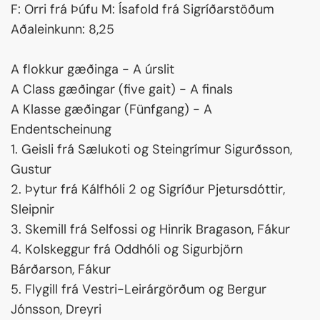
F: Orri frá Þúfu M: Ísafold frá Sigríðarstöðum
Aðaleinkunn: 8,25
A flokkur gæðinga - A úrslit
A Class gæðingar (five gait) - A finals
A Klasse gæðingar (Fünfgang) - A
Endentscheinung
1. Geisli frá Sælukoti og Steingrímur Sigurðsson,
Gustur
2. Þytur frá Kálfhóli 2 og Sigríður Pjetursdóttir,
Sleipnir
3. Skemill frá Selfossi og Hinrik Bragason, Fákur
4. Kolskeggur frá Oddhóli og Sigurbjörn
Bárðarson, Fákur
5. Flygill frá Vestri-Leirárgörðum og Bergur
Jónsson, Dreyri