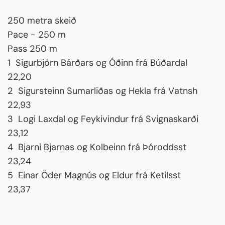
250 metra skeið
Pace - 250 m
Pass 250 m
1 Sigurbjörn Bárðars og Óðinn frá Búðardal
22,20
2 Sigursteinn Sumarliðas og Hekla frá Vatnsh
22,93
3 Logi Laxdal og Feykivindur frá Svignaskarði
23,12
4 Bjarni Bjarnas og Kolbeinn frá Þóroddsst
23,24
5 Einar Öder Magnús og Eldur frá Ketilsst
23,37