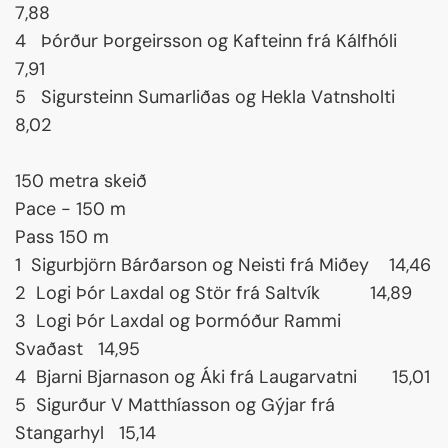
7,88
4 Þórður Þorgeirsson og Kafteinn frá Kálfhóli
7,91
5 Sigursteinn Sumarliðas og Hekla Vatnsholti
8,02
150 metra skeið
Pace - 150 m
Pass 150 m
1 Sigurbjörn Bárðarson og Neisti frá Miðey 14,46
2 Logi Þór Laxdal og Stör frá Saltvík 14,89
3 Logi Þór Laxdal og Þormóður Rammi
Svaðast 14,95
4 Bjarni Bjarnason og Áki frá Laugarvatni 15,01
5 Sigurður V Matthíasson og Gýjar frá
Stangarhyl 15,14