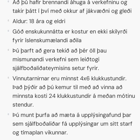
Að þú hafir brennandi áhuga á verkefninu og
takir þátt í því með okkur af jákvæðni og gleði
Aldur: 18 ára og eldri
Góð enskukunnátta er kostur en ekki skilyrði
fyrir íslenskumælandi aðila
Þú þarft að gera tekið að þér öll þau
mismunandi verkefni sem leiðtogi
sjálfboðaliðateymisins setur fyrir.
Vinnutarnirnar eru minnst 4x6 klukkustundir.
Það þýðir að þú kemur til með að vinna að
minnsta kosti 24 klukkustundir á meðan mótinu
stendur.
Þú munt þurfa að mæta á upplýsingafund þar
sem sjálfboðaliðar fá upplýsingar um sitt starf
og tímaplan vikunnar.