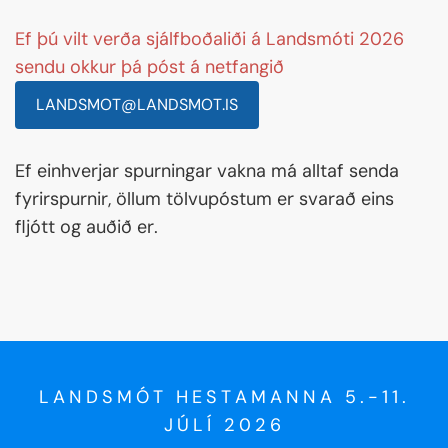
Ef þú vilt verða sjálfboðaliði á Landsmóti 2026
sendu okkur þá póst á netfangið
LANDSMOT@LANDSMOT.IS
Ef einhverjar spurningar vakna má alltaf senda
fyrirspurnir, öllum tölvupóstum er svarað eins
fljótt og auðið er.
LANDSMÓT HESTAMANNA 5.-11.
JÚLÍ 2026