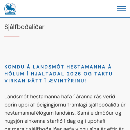
Sjálfboðaliðar
KOMDU Á LANDSMÓT HESTAMANNA Á
HÓLUM Í HJALTADAL 2026 OG TAKTU
VIRKAN ÞÁTT Í ÆVINTÝRINU!
Landsmót hestamanna hafa í áranna rás verið
borin uppi af óeigingjörnu framlagi sjálfboðaliða úr
hestamannafélögum landsins. Sami eldmóður og
hugsjón einkenna starfið í dag og í upphafi
og margir sjálfboðaliðar gefa vinnu sína ár eftir ár.