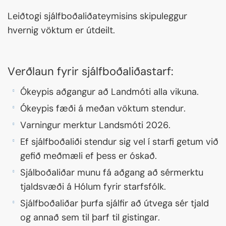
Leiðtogi sjálfboðaliðateymisins skipuleggur
hvernig vöktum er útdeilt.
Verðlaun fyrir sjálfboðaliðastarf:
Ókeypis aðgangur að Landmóti alla vikuna.
Ókeypis fæði á meðan vöktum stendur.
Varningur merktur Landsmóti 2026.
Ef sjálfboðaliði stendur sig vel í starfi getum við
gefið meðmæli ef þess er óskað.
Sjálboðaliðar munu fá aðgang að sérmerktu
tjaldsvæði á Hólum fyrir starfsfólk.
Sjálfboðaliðar þurfa sjálfir að útvega sér tjald
og annað sem til þarf til gistingar.