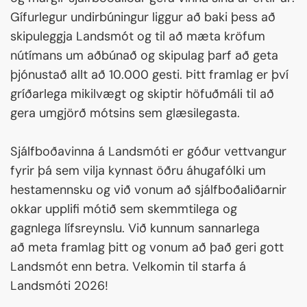
Gífurlegur undirbúningur liggur að baki þess að
skipuleggja Landsmót og til að mæta kröfum
nútímans um aðbúnað og skipulag þarf að geta
þjónustað allt að 10.000 gesti. Þitt framlag er því
gríðarlega mikilvægt og skiptir höfuðmáli til að
gera umgjörð mótsins sem glæsilegasta.
Sjálfboðavinna á Landsmóti er góður vettvangur
fyrir þá sem vilja kynnast öðru áhugafólki um
hestamennsku og við vonum að sjálfboðaliðarnir
okkar upplifi mótið sem skemmtilega og
gagnlega lífsreynslu. Við kunnum sannarlega
að meta framlag þitt og vonum að það geri gott
Landsmót enn betra. Velkomin til starfa á
Landsmóti 2026!