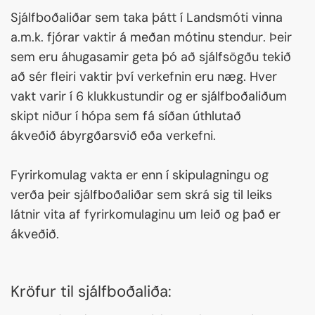
Sjálfboðaliðar sem taka þátt í Landsmóti vinna
a.m.k. fjórar vaktir á meðan mótinu stendur. Þeir
sem eru áhugasamir geta þó að sjálfsögðu tekið
að sér fleiri vaktir því verkefnin eru næg. Hver
vakt varir í 6 klukkustundir og er sjálfboðaliðum
skipt niður í hópa sem fá síðan úthlutað
ákveðið ábyrgðarsvið eða verkefni.
Fyrirkomulag vakta er enn í skipulagningu og
verða þeir sjálfboðaliðar sem skrá sig til leiks
látnir vita af fyrirkomulaginu um leið og það er
ákveðið.
Kröfur til sjálfboðaliða: