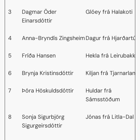
3
Dagmar Öder
Glóey frá Halakoti
Einarsdóttir
4
Anna-Bryndís Zingsheim
Dagur frá Hjarðartún
5
Fríða Hansen
Hekla frá Leirubakka
6
Brynja Kristinsdóttir
Kiljan frá Tjarnarlandi
7
Þóra Höskuldsdóttir
Huldar frá
Sámsstöðum
8
Sonja Sigurbjörg
Jónas frá Litla-Dal
Sigurgeirsdóttir