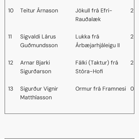
10
Teitur Árnason
Jökull frá Efri-
23
Rauðalæk
11
Sigvaldi Lárus
Lukka frá
24
Guðmundsson
Árbæjarhjáleigu II
12
Arnar Bjarki
Fálki (Taktur) frá
24
Sigurðarson
Stóra-Hofi
13
Sigurður Vignir
Ormur frá Framnesi
0,
Matthíasson