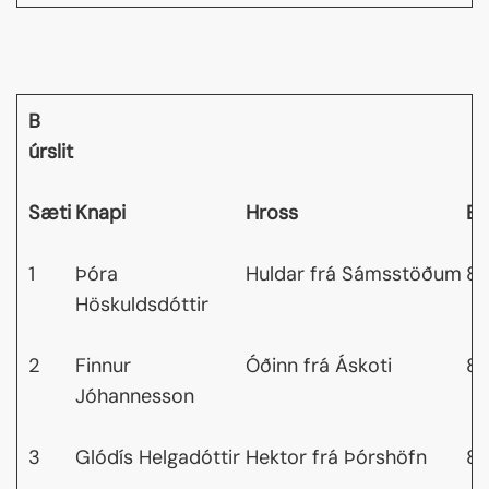
B
úrslit
Sæti
Knapi
Hross
Ei
1
Þóra
Huldar frá Sámsstöðum
8,
Höskuldsdóttir
2
Finnur
Óðinn frá Áskoti
8,
Jóhannesson
3
Glódís Helgadóttir
Hektor frá Þórshöfn
8,