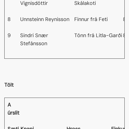
Vignisdóttir
Skálakoti
8
Unnsteinn Reynisson
Finnur frá Feti
8,
9
Sindri Snær
Tónn frá Litla-Garði
8,
Stefánsson
Tölt
A
úrslit