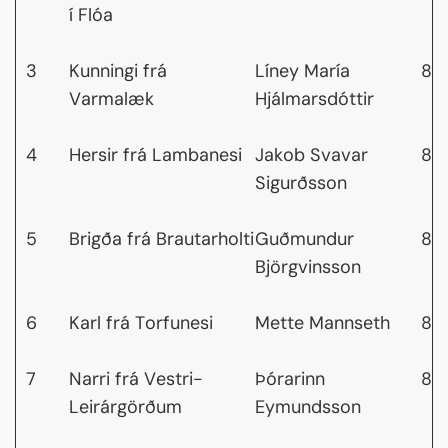
í Flóa
3
Kunningi frá
Líney María
8,7
Varmalæk
Hjálmarsdóttir
4
Hersir frá Lambanesi
Jakob Svavar
8,7
Sigurðsson
5
Brigða frá Brautarholti
Guðmundur
8,6
Björgvinsson
6
Karl frá Torfunesi
Mette Mannseth
8,6
7
Narri frá Vestri-
Þórarinn
8,6
Leirárgörðum
Eymundsson