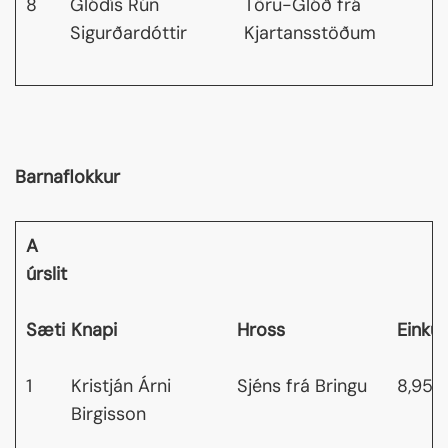
8
Glódís Rún
Töru-Glóð frá
Sigurðardóttir
Kjartansstöðum
Barnaflokkur
A
úrslit
Sæti
Knapi
Hross
Einku
1
Kristján Árni
Sjéns frá Bringu
8,95
Birgisson