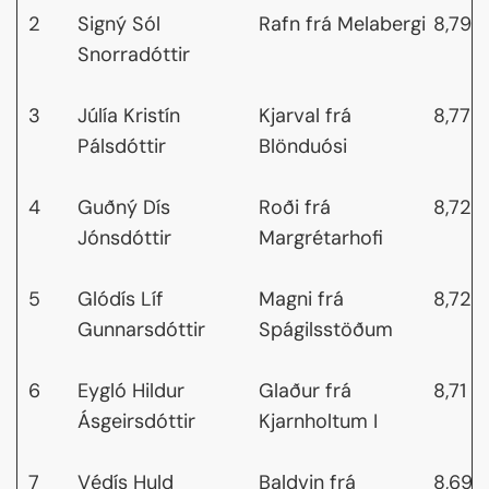
2
Signý Sól
Rafn frá Melabergi
8,79
Snorradóttir
3
Júlía Kristín
Kjarval frá
8,77
Pálsdóttir
Blönduósi
4
Guðný Dís
Roði frá
8,72
Jónsdóttir
Margrétarhofi
5
Glódís Líf
Magni frá
8,72
Gunnarsdóttir
Spágilsstöðum
6
Eygló Hildur
Glaður frá
8,71
Ásgeirsdóttir
Kjarnholtum I
7
Védís Huld
Baldvin frá
8,69