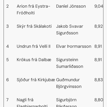
2
Arion frá Eystra-
Daníel Jónsson
9,04
Fróðholti
3
Skýr frá Skálakoti
Jakob Svavar
8,92
Sigurðsson
4
Undrun frá Velli II
Elvar Þormarsson
8,91
5
Krókus frá Dalbæ
Sigursteinn
8,91
Sumarliðason
6
Sjóður frá Kirkjubæ
Guðmundur
8,83
Björgvinsson
7
Nagli frá
Sigurbjörn
8,80
Flagbjarnarholti
Bárðarson