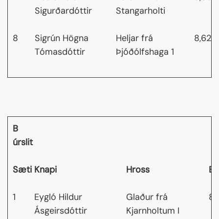
Sigurðardóttir
Stangarholti
8
Sigrún Högna
Heljar frá
8,62
Tómasdóttir
Þjóðólfshaga 1
B
úrslit
Sæti
Knapi
Hross
Ei
1
Eygló Hildur
Glaður frá
8,
Ásgeirsdóttir
Kjarnholtum I