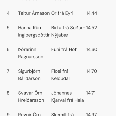
4
Teitur Árnason
Ör frá Eyri
14,44
5
Hanna Rún
Birta frá Suður-
14,52
Ingibergsdóttir
Nýjabæ
6
Þórarinn
Funi frá Hofi
14,60
Ragnarsson
7
Sigurbjörn
Flosi frá
14,70
Bárðarson
Keldudal
8
Svavar Örn
Jóhannes
14,71
Hreiðarsson
Kjarval frá Hala
9
Reynir Örn
Skemill frá
14,97