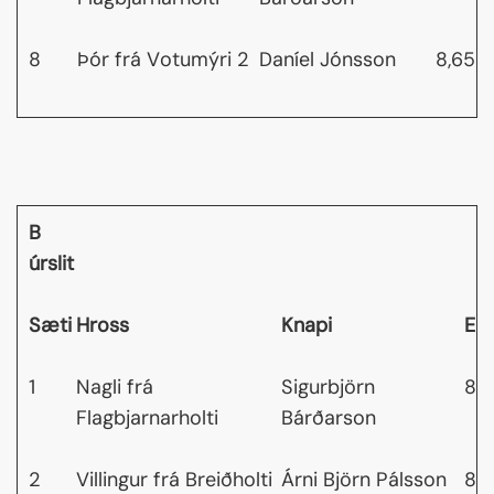
8
Þór frá Votumýri 2
Daníel Jónsson
8,65
B
úrslit
Sæti
Hross
Knapi
Ein
1
Nagli frá
Sigurbjörn
8,7
Flagbjarnarholti
Bárðarson
2
Villingur frá Breiðholti
Árni Björn Pálsson
8,7