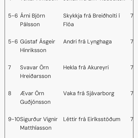
5-6
Árni Björn
Skykkja frá Breiðholti í
7,
Pálsson
Flóa
5-6
Gústaf Ásgeir
Andri frá Lynghaga
7,
Hinriksson
7
Svavar Örn
Hekla frá Akureyri
7,
Hreiðarsson
8
Ævar Örn
Vaka frá Sjávarborg
7,
Guðjónsson
9-10
Sigurður Vignir
Léttir frá Eiríksstöðum
7,
Matthíasson