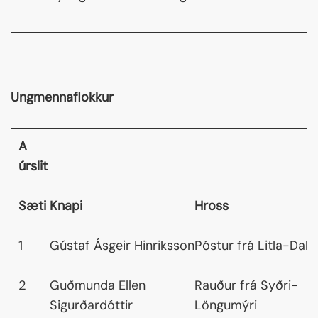
Ungmennaflokkur
A
úrslit
Sæti
Knapi
Hross
1
Gústaf Ásgeir Hinriksson
Póstur frá Litla-Dal
2
Guðmunda Ellen
Rauður frá Syðri-
Sigurðardóttir
Löngumýri