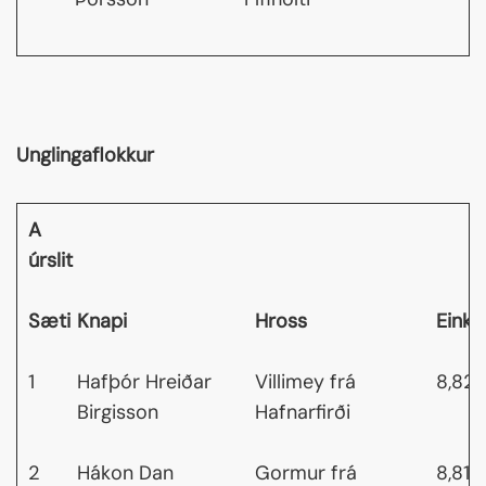
Unglingaflokkur
A
úrslit
Sæti
Knapi
Hross
Einku
1
Hafþór Hreiðar
Villimey frá
8,82
Birgisson
Hafnarfirði
2
Hákon Dan
Gormur frá
8,81