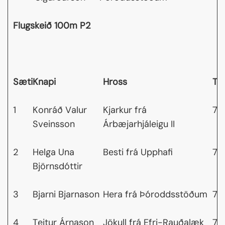
Flugskeið 100m P2
Sæti
Knapi
Hross
Tí
1
Konráð Valur
Kjarkur frá
7,
Sveinsson
Árbæjarhjáleigu II
2
Helga Una
Besti frá Upphafi
7,
Björnsdóttir
3
Bjarni Bjarnason
Hera frá Þóroddsstöðum
7,
4
Teitur Árnason
Jökull frá Efri-Rauðalæk
7,