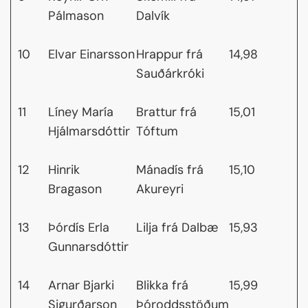
Pálmason
Dalvík
10
Elvar Einarsson
Hrappur frá
14,98
Sauðárkróki
11
Líney María
Brattur frá
15,01
Hjálmarsdóttir
Tóftum
12
Hinrik
Mánadís frá
15,10
Bragason
Akureyri
13
Þórdís Erla
Lilja frá Dalbæ
15,93
Gunnarsdóttir
14
Arnar Bjarki
Blikka frá
15,99
Sigurðarson
Þóroddsstöðum