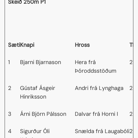
Skeið 250m P1
Sæti
Knapi
Hross
Tím
1
Bjarni Bjarnason
Hera frá
21,
Þóroddsstöðum
2
Gústaf Ásgeir
Andri frá Lynghaga
22,
Hinriksson
3
Árni Björn Pálsson
Dalvar frá Horni I
22
4
Sigurður Óli
Snælda frá Laugabóli
22,