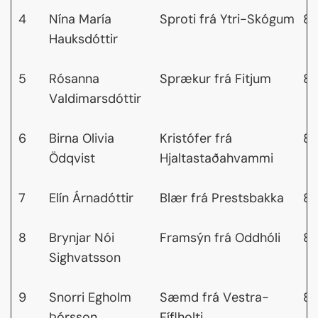
4
Nína María
Sproti frá Ytri-Skógum
8,
Hauksdóttir
5
Rósanna
Sprækur frá Fitjum
8,
Valdimarsdóttir
6
Birna Olivia
Kristófer frá
8,
Ödqvist
Hjaltastaðahvammi
7
Elín Árnadóttir
Blær frá Prestsbakka
8,
8
Brynjar Nói
Framsýn frá Oddhóli
8,
Sighvatsson
9
Snorri Egholm
Sæmd frá Vestra-
8,
Þórsson
Fíflholti