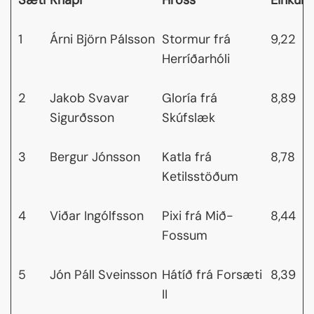
Sæti
Knapi
Hross
Einkun
1
Árni Björn Pálsson
Stormur frá
9,22
Herríðarhóli
2
Jakob Svavar
Gloría frá
8,89
Sigurðsson
Skúfslæk
3
Bergur Jónsson
Katla frá
8,78
Ketilsstöðum
4
Viðar Ingólfsson
Pixi frá Mið-
8,44
Fossum
5
Jón Páll Sveinsson
Hátíð frá Forsæti
8,39
II