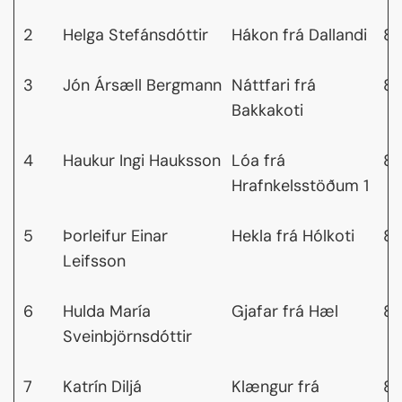
2
Helga Stefánsdóttir
Hákon frá Dallandi
8,
3
Jón Ársæll Bergmann
Náttfari frá
8,
Bakkakoti
4
Haukur Ingi Hauksson
Lóa frá
8,
Hrafnkelsstöðum 1
5
Þorleifur Einar
Hekla frá Hólkoti
8,
Leifsson
6
Hulda María
Gjafar frá Hæl
8,
Sveinbjörnsdóttir
7
Katrín Diljá
Klængur frá
8,