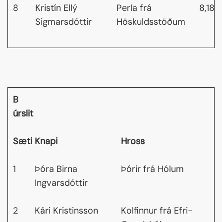
8
Kristín Ellý
Perla frá
8,18
Sigmarsdóttir
Höskuldsstöðum
B
úrslit
Sæti
Knapi
Hross
1
Þóra Birna
Þórir frá Hólum
Ingvarsdóttir
2
Kári Kristinsson
Kolfinnur frá Efri-