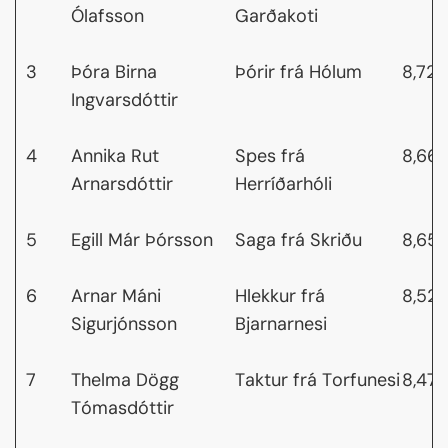
Ólafsson
Garðakoti
3
Þóra Birna
Þórir frá Hólum
8,72
Ingvarsdóttir
4
Annika Rut
Spes frá
8,66
Arnarsdóttir
Herríðarhóli
5
Egill Már Þórsson
Saga frá Skriðu
8,65
6
Arnar Máni
Hlekkur frá
8,52
Sigurjónsson
Bjarnarnesi
7
Thelma Dögg
Taktur frá Torfunesi
8,47
Tómasdóttir