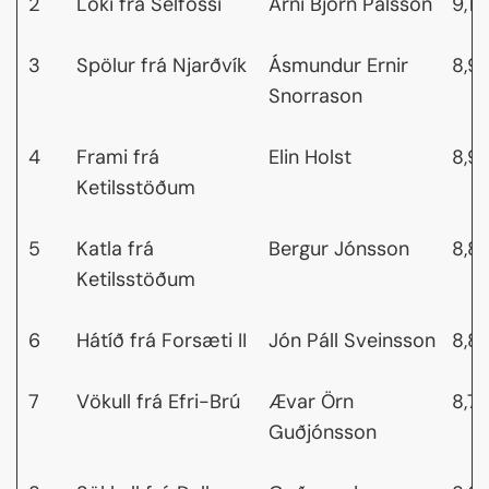
2
Loki frá Selfossi
Árni Björn Pálsson
9,18
3
Spölur frá Njarðvík
Ásmundur Ernir
8,9
Snorrason
4
Frami frá
Elin Holst
8,9
Ketilsstöðum
5
Katla frá
Bergur Jónsson
8,8
Ketilsstöðum
6
Hátíð frá Forsæti II
Jón Páll Sveinsson
8,8
7
Vökull frá Efri-Brú
Ævar Örn
8,7
Guðjónsson