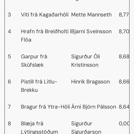
3
Viti frá Kagaðarhóli
Mette Mannseth
8,77
4
Hrafn frá Breiðholti í
Bjarni Sveinsson
8,70
Flóa
5
Garpur frá
Sigurður Óli
8,68
Skúfslæk
Kristinsson
6
Pistill frá Litlu-
Hinrik Bragason
8,66
Brekku
7
Bragur frá Ytra-Hóli
Árni Björn Pálsson
8,64
8
Blæja frá
Sigurður
0,00
Lýtingsstöðum
Sigurðarson