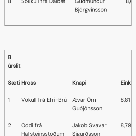
8
Sökkull frá Dalbæ
Guðmundur
8,6
Björgvinsson
B
úrslit
Sæti
Hross
Knapi
Einku
1
Vökull frá Efri-Brú
Ævar Örn
8,81
Guðjónsson
2
Oddi frá
Jakob Svavar
8,79
Hafsteinsstöðum
Sigurðsson