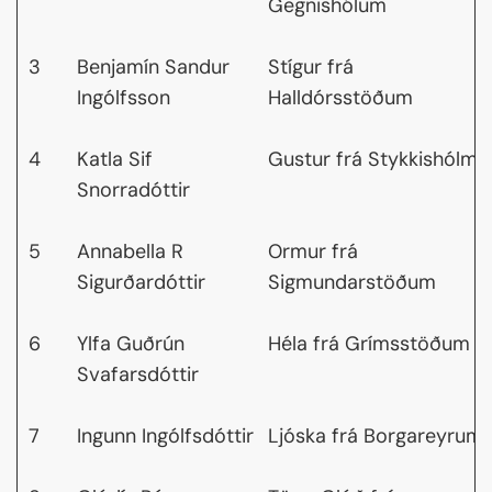
Gegnishólum
3
Benjamín Sandur
Stígur frá
Ingólfsson
Halldórsstöðum
4
Katla Sif
Gustur frá Stykkishólmi
Snorradóttir
5
Annabella R
Ormur frá
Sigurðardóttir
Sigmundarstöðum
6
Ylfa Guðrún
Héla frá Grímsstöðum
Svafarsdóttir
7
Ingunn Ingólfsdóttir
Ljóska frá Borgareyrum