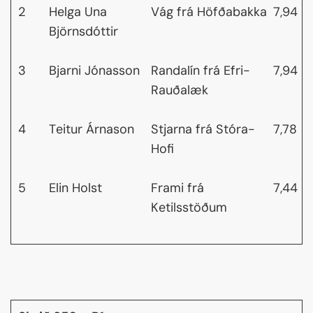
2
Helga Una
Vág frá Höfðabakka
7,94
Björnsdóttir
3
Bjarni Jónasson
Randalín frá Efri-
7,94
Rauðalæk
4
Teitur Árnason
Stjarna frá Stóra-
7,78
Hofi
5
Elin Holst
Frami frá
7,44
Ketilsstöðum