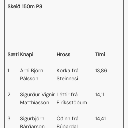
Skeið 150m P3
Sæti
Knapi
Hross
Tími
1
Árni Björn
Korka frá
13,86
Pálsson
Steinnesi
2
Sigurður Vignir
Léttir frá
14,11
Matthíasson
Eiríksstöðum
3
Sigurbjörn
Óðinn frá
14,41
Bárðarson
Búðardal