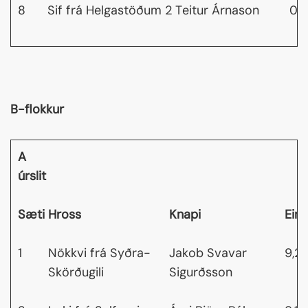
8
Sif frá Helgastöðum 2
Teitur Árnason
0,
B-flokkur
A
úrslit
Sæti
Hross
Knapi
Ein
1
Nökkvi frá Syðra-
Jakob Svavar
9,21
Skörðugili
Sigurðsson