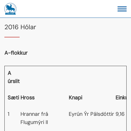
2016 Hólar
A-flokkur
A
úrslit
Sæti
Hross
Knapi
Einku
1
Hrannar frá
Eyrún Ýr Pálsdóttir
9,16
Flugumýri II