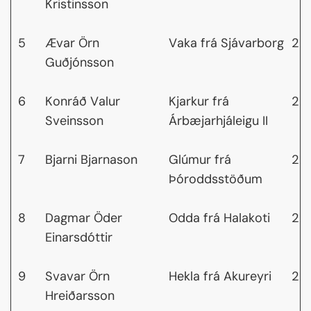
Kristinsson
5
Ævar Örn
Vaka frá Sjávarborg
22
Guðjónsson
6
Konráð Valur
Kjarkur frá
22
Sveinsson
Árbæjarhjáleigu II
7
Bjarni Bjarnason
Glúmur frá
22,
Þóroddsstöðum
8
Dagmar Öder
Odda frá Halakoti
23
Einarsdóttir
9
Svavar Örn
Hekla frá Akureyri
23
Hreiðarsson