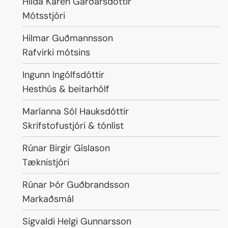
Nafn
Hilda Karen Garðarsdóttir
Starfsheiti
Mótsstjóri
Nafn
Hilmar Guðmannsson
Starfsheiti
Rafvirki mótsins
Nafn
Ingunn Ingólfsdóttir
Starfsheiti
Hesthús & beitarhólf
Nafn
Maríanna Sól Hauksdóttir
Starfsheiti
Skrifstofustjóri & tónlist
Nafn
Rúnar Birgir Gíslason
Starfsheiti
Tæknistjóri
Nafn
Rúnar Þór Guðbrandsson
Starfsheiti
Markaðsmál
Nafn
Sigvaldi Helgi Gunnarsson