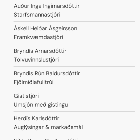
Nafn
Auður Inga Ingimarsdóttir
Starfsheiti
Starfsmannastjóri
Nafn
Áskell Heiðar Ásgeirsson
Starfsheiti
Framkvæmdastjóri
Nafn
Bryndís Arnarsdóttir
Starfsheiti
Tölvuvinnslustjóri
Nafn
Bryndís Rún Baldursdóttir
Starfsheiti
Fjölmiðlafulltrúi
Nafn
Gististjóri
Starfsheiti
Umsjón með gistingu
Nafn
Herdís Karlsdóttir
Starfsheiti
Auglýsingar & markaðsmál