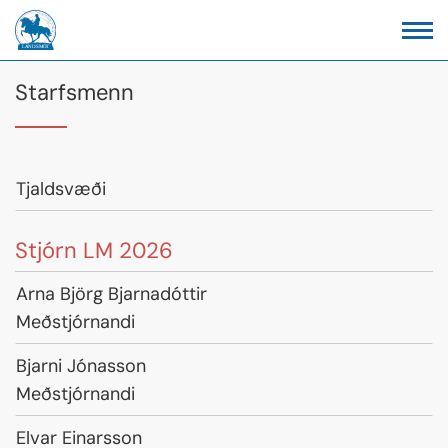
Starfsmenn
Nafn
Tjaldsvæði
Starfsheiti
Stjórn LM 2026
Nafn
Arna Björg Bjarnadóttir
Starfsheiti
Meðstjórnandi
Nafn
Bjarni Jónasson
Starfsheiti
Meðstjórnandi
Nafn
Elvar Einarsson