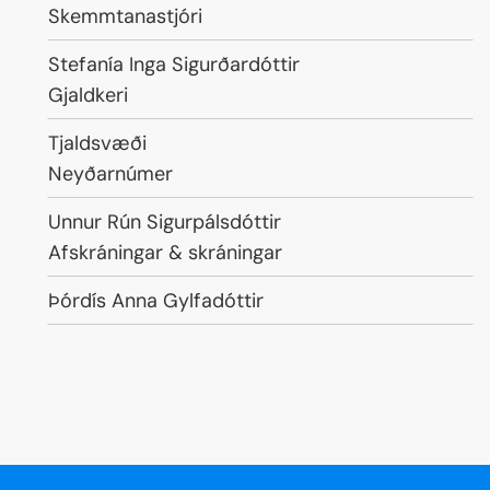
Starfsheiti
Skemmtanastjóri
Nafn
Stefanía Inga Sigurðardóttir
Starfsheiti
Gjaldkeri
Nafn
Tjaldsvæði
Starfsheiti
Neyðarnúmer
Nafn
Unnur Rún Sigurpálsdóttir
Starfsheiti
Afskráningar & skráningar
Nafn
Þórdís Anna Gylfadóttir
Starfsheiti