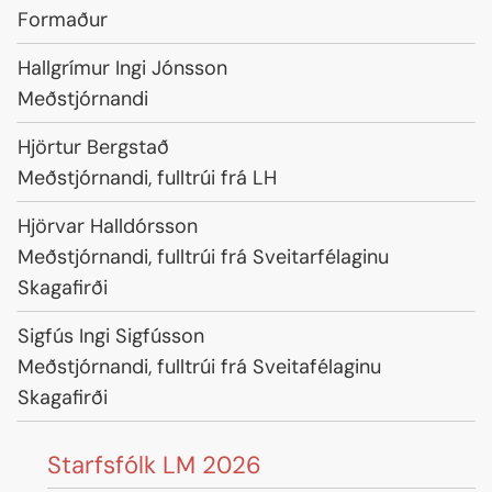
Starfsheiti
Formaður
Nafn
Hallgrímur Ingi Jónsson
Starfsheiti
Meðstjórnandi
Nafn
Hjörtur Bergstað
Starfsheiti
Meðstjórnandi, fulltrúi frá LH
Nafn
Hjörvar Halldórsson
Starfsheiti
Meðstjórnandi, fulltrúi frá Sveitarfélaginu
Skagafirði
Nafn
Sigfús Ingi Sigfússon
Starfsheiti
Meðstjórnandi, fulltrúi frá Sveitafélaginu
Skagafirði
Starfsfólk LM 2026