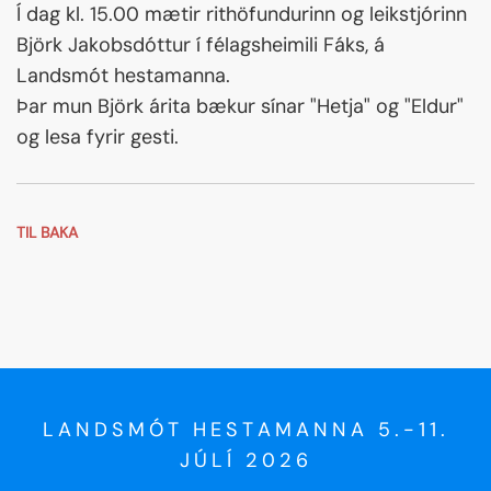
Í dag kl. 15.00 mætir rithöfundurinn og leikstjórinn
Björk Jakobsdóttur í félagsheimili Fáks, á
Landsmót hestamanna.
Þar mun Björk árita bækur sínar "Hetja" og "Eldur"
og lesa fyrir gesti.
TIL BAKA
LANDSMÓT HESTAMANNA 5.-11.
JÚLÍ 2026