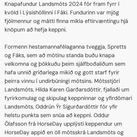
Knapafundur Landsmóts 2024 fór fram fyrr í
kvöld í Lýsishöllinni í Fáki. Fundurinn var mjög
fjölmennur og mátti finna mikla eftirvæntingu hjá
knöpum að hefja keppni.
Formenn hestamannafélaganna tveggja, Spretts
og Fáks, sem að mótinu standa buðu knapa
velkomna og þökkuðu þeim sjálfboðaliðum sem
hafa unnið gríðarlega mikið og gott starf fyrir
þeirra vinnu í undirbúningi mótsins. Mótsstjóri
Landsmóts, Hilda Karen Garðarsdóttir, fjallaði um
fyrirkomulag og skipulag keppninnar og yfirdómari
Landsmóts, Oddrún Ýr Sigurðardóttir fór yfir
helstu punkta sem snúa að keppni. Oddur
Ólafsson frá HorseDay upplýsti keppendur um
HorseDay appið en öll mótsskrá Landsmóts og