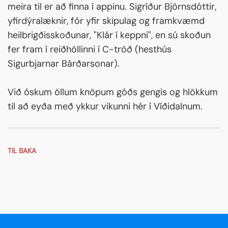
meira til er að finna í appinu. Sigríður Björnsdóttir,
yfirdýralæknir, fór yfir skipulag og framkvæmd
heilbrigðisskoðunar, "Klár í keppni", en sú skoðun
fer fram í reiðhöllinni í C-tröð (hesthús
Sigurbjarnar Bárðarsonar).
Við óskum öllum knöpum góðs gengis og hlökkum
til að eyða með ykkur vikunni hér í Víðidalnum.
TIL BAKA