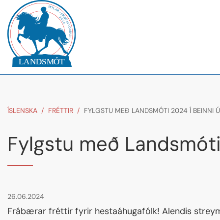
ÍSLENSKA
/
FRÉTTIR
/
FYLGSTU MEÐ LANDSMÓTI 2024 Í BEINNI 
Fylgstu með Landsmóti 
26.06.2024
Frábærar fréttir fyrir hestaáhugafólk! Alendis stre