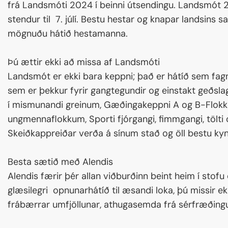
frá Landsmóti 2024 í beinni útsendingu. Landsmót 20
stendur til 7. júlí. Bestu hestar og knapar landsins 
mögnuðu hátið hestamanna.
Þú ættir ekki að missa af Landsmóti
Landsmót er ekki bara keppni; það er hátíð sem fag
sem er þekkur fyrir gangtegundir og einstakt geðsla
í mismunandi greinum, Gæðingakeppni A og B-Flokku
ungmennaflokkum, Sporti fjórgangi, fimmgangi, tölti
Skeiðkappreiðar verða á sínum stað og öll bestu k
Besta sætið með Alendis
Alendis færir þér allan viðburðinn beint heim í stofu 
glæsilegri opnunarhátíð til æsandi loka, þú missir ekk
frábærrar umfjöllunar, athugasemda frá sérfræðingum