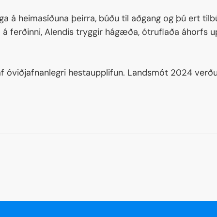
ega á heimasíðuna þeirra, búðu til aðgang og þú ert tilbú
á ferðinni, Alendis tryggir hágæða, ótruflaða áhorfs up
ku af óviðjafnanlegri hestaupplifun. Landsmót 2024 ve