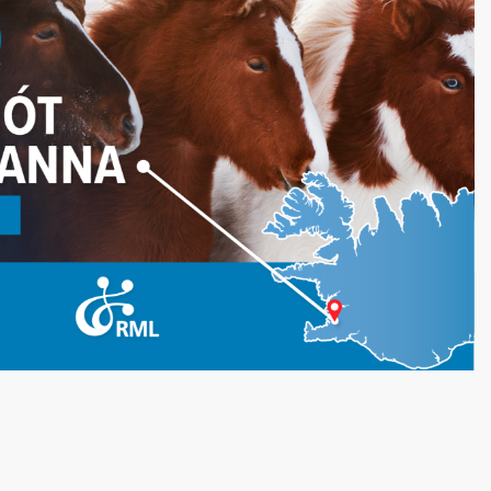
Skráning keppenda
Sýningargreinar
Tónlist
Þátttökuréttur
Æfingatímar