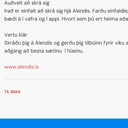
Auðvelt að skrá sig
Það er einfalt að skrá sig hjá Alendis. Farðu einfaldl
bæði á í vafra og í appi. Hvort sem þú ert heima eða 
Vertu klár
Skráðu þig á Alendis og gerðu þig tilbúinn fyrir vi
aðgang að besta sætinu í húsinu.
www.alendis.is
TIL BAKA