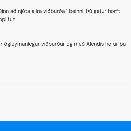
inn að njóta allra viðburða í beinni. Þú getur horft
plifun.
rður ógleymanlegur viðburður og með Alendis hefur þú