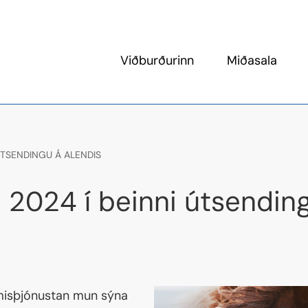
Leita
Viðburðurinn
Miðasala
Keppnin
Keppnis- 
Um LM2026
Skemmtid
ÚTSENDINGU Á ALENDIS
Aðgengi hreyfihamlaðra
Opnunartí
Skagafjörður
Opin hús í 
2024 í beinni útsending
Gisting
Tjaldsvæði
Ferðalagið
Fjölmiðlar
ymisþjónustan mun sýna
Hundar á mótssvæðinu