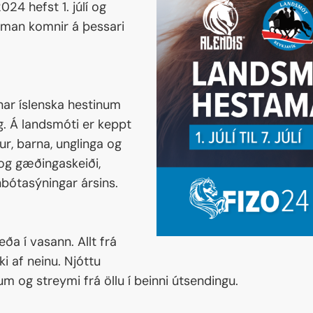
24 hefst 1. júlí og
Markaðstorg
saman komnir á þessari
Matarmenning
Tímarit LM2026
Sjálfboðaliðar
nar íslenska hestinum
Úrslit fyrri móta
g. Á landsmóti er keppt
r, barna, unglinga og
 og gæðingaskeiði,
ynbótasýningar ársins.
eða í vasann. Allt frá
i af neinu. Njóttu
 og streymi frá öllu í beinni útsendingu.