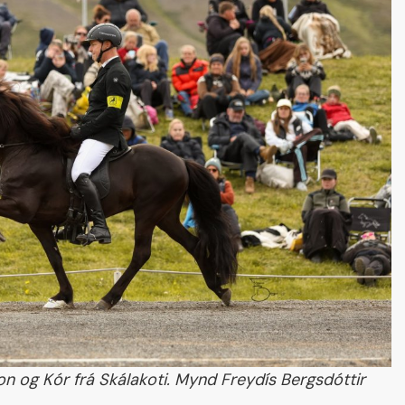
Skráning keppenda
Sýningargreinar
Tónlist
Þátttökuréttur
Æfingatímar
n og Kór frá Skálakoti. Mynd Freydís Bergsdóttir