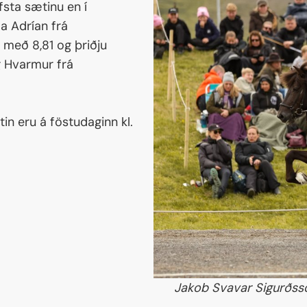
fsta sætinu en í
Markaðstorg
ma Adrían frá
Matarmenning
 með 8,81 og þriðju
Tímarit LM2026
g Hvarmur frá
Sjálfboðaliðar
Úrslit fyrri móta
litin eru á föstudaginn kl.
Jakob Svavar Sigurðsso