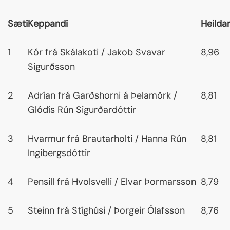
Sæti
Keppandi
Heilda
1
Kór frá Skálakoti / Jakob Svavar
8,96
Sigurðsson
2
Adrían frá Garðshorni á Þelamörk /
8,81
Glódís Rún Sigurðardóttir
3
Hvarmur frá Brautarholti / Hanna Rún
8,81
Ingibergsdóttir
4
Pensill frá Hvolsvelli / Elvar Þormarsson
8,79
5
Steinn frá Stíghúsi / Þorgeir Ólafsson
8,76