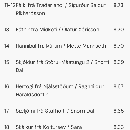
11-12
Fálki frá Traðarlandi / Sigurður Baldur
8,73
Ríkharðsson
13
Fáfnir frá Miðkoti / Ólafur Þórisson
8,70
14
Hannibal frá Þúfum / Mette Mannseth
8,70
15
Skjöldur frá Stóru-Mástungu 2 / Snorri
8,69
Dal
16
Hertogi frá Njálsstöðum / Ragnhildur
8,67
Haraldsdóttir
17
Sæljómi frá Stafholti / Snorri Dal
8,65
18
Skálkur frá Koltursey / Sara
8,63