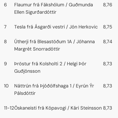
6
Flaumur frá Fákshólum / Guðmunda
8,76
Ellen Sigurðardóttir
7
Tesla frá Ásgarði vestri / Jón Herkovic
8,75
8
Útherji frá Blesastöðum 1A / Jóhanna
8,74
Margrét Snorradóttir
9
Þröstur frá Kolsholti 2 / Helgi Þór
8,73
Guðjónsson
10
Náttrún frá Þjóðólfshaga 1 / Eyrún Ýr
8,73
Pálsdóttir
11-12
Óskaneisti frá Kópavogi / Kári Steinsson
8,73