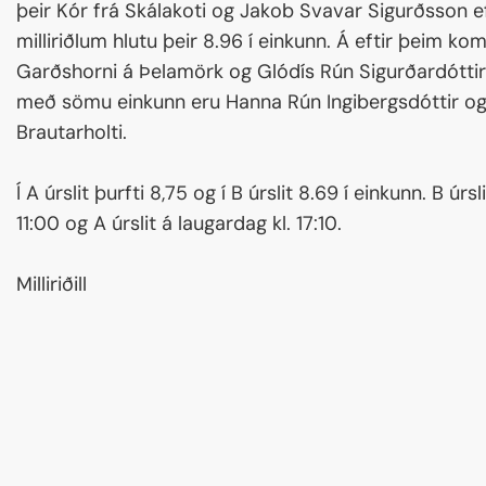
þeir Kór frá Skálakoti og Jakob Svavar Sigurðsson e
milliriðlum hlutu þeir 8.96 í einkunn. Á eftir þeim ko
Garðshorni á Þelamörk og Glódís Rún Sigurðardóttir
með sömu einkunn eru Hanna Rún Ingibergsdóttir o
Brautarholti.
Í A úrslit þurfti 8,75 og í B úrslit 8.69 í einkunn. B úrs
11:00 og A úrslit á laugardag kl. 17:10.
Milliriðill