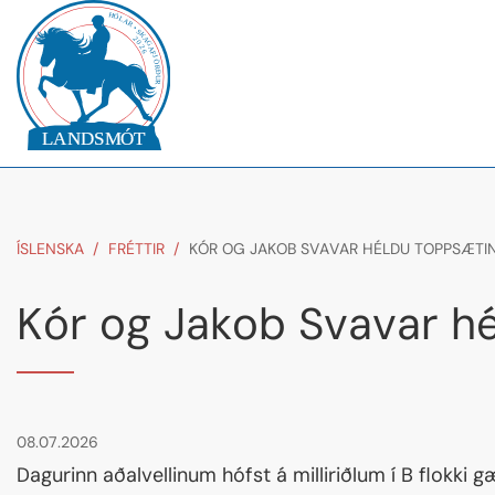
ÍSLENSKA
/
FRÉTTIR
/
KÓR OG JAKOB SVAVAR HÉLDU TOPPSÆTI
Kór og Jakob Svavar h
08.07.2026
Dagurinn aðalvellinum hófst á milliriðlum í B flokki 