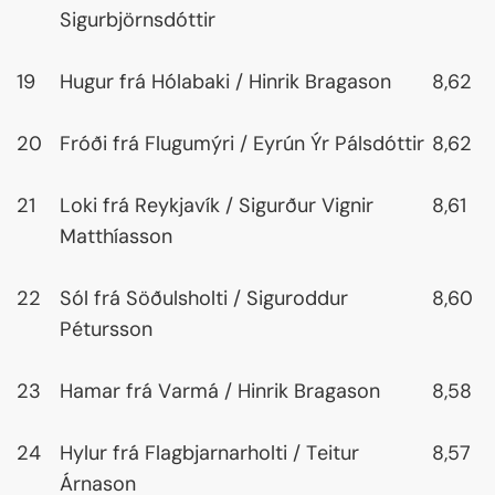
Sigurbjörnsdóttir
19
Hugur frá Hólabaki / Hinrik Bragason
8,62
20
Fróði frá Flugumýri / Eyrún Ýr Pálsdóttir
8,62
21
Loki frá Reykjavík / Sigurður Vignir
8,61
Matthíasson
22
Sól frá Söðulsholti / Siguroddur
8,60
Pétursson
23
Hamar frá Varmá / Hinrik Bragason
8,58
24
Hylur frá Flagbjarnarholti / Teitur
8,57
Árnason