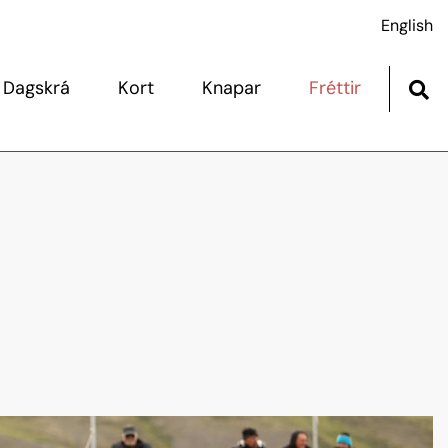
English
Dagskrá
Kort
Knapar
Fréttir
og sýningardagskrá
Afskráningar
agskrá
Dýralæknaþjónusta
mar þjónustuaðila
Fótaskoðun
Skagafirði 12. júlí
Heilbrigðisskoðun
Hesthús
Hópreið
Mikilvægir punktar
Ræktunarbú
Sýningar kynbótahrossa