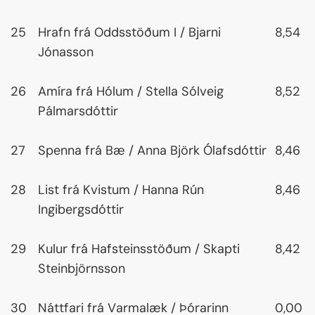
25
Hrafn frá Oddsstöðum I / Bjarni
8,54
Jónasson
26
Amíra frá Hólum / Stella Sólveig
8,52
Pálmarsdóttir
27
Spenna frá Bæ / Anna Björk Ólafsdóttir
8,46
28
List frá Kvistum / Hanna Rún
8,46
Ingibergsdóttir
29
Kulur frá Hafsteinsstöðum / Skapti
8,42
Steinbjörnsson
30
Náttfari frá Varmalæk / Þórarinn
0,00