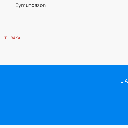
Eymundsson
TIL BAKA
L