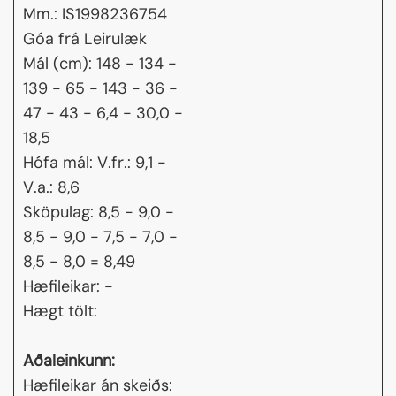
Mm.: IS1998236754
Góa frá Leirulæk
Mál (cm): 148 - 134 -
139 - 65 - 143 - 36 -
47 - 43 - 6,4 - 30,0 -
18,5
Hófa mál: V.fr.: 9,1 -
V.a.: 8,6
Sköpulag: 8,5 - 9,0 -
8,5 - 9,0 - 7,5 - 7,0 -
8,5 - 8,0 = 8,49
Hæfileikar: -
Hægt tölt:
Aðaleinkunn:
Hæfileikar án skeiðs: