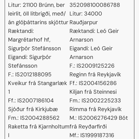
Litur: 21100 Brúnn, ber
352098100086788
leirlit, öll litbrigði, með/
Litur: 34000
án glóþáttarins skjóttur
Rauðjarpur
Ræktandi:
Ræktandi: Leó Geir
Margrétarhof hf,
Arnarson
Sigurþór Stefánsson
Eigandi: Leó Geir
Eigandi: Sigurþór
Arnarson
Stefánsson
F.: IS2009125226
F.: IS2012188095
Reginn frá Reykjavík
Kveikur frá Stangarlæk
Ff.: IS2004156286
1
Kiljan frá Steinnesi
Ff.: IS2007186104
Fm.: IS2002225233
Sjóður frá Kirkjubæ
Rimma frá Reykjavík
Fm.: IS2004288562
M.: IS2006276429 Bót
Raketta frá Kjarnholtum
frá Reyðarfirði
I
Mf.: IS1999187316