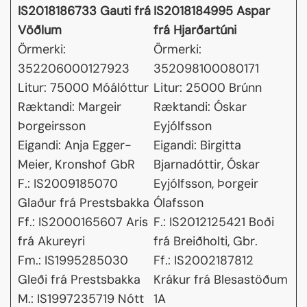
IS2018186733 Gauti frá
IS2018184995 Aspar
Vöðlum
frá Hjarðartúni
Örmerki:
Örmerki:
352206000127923
352098100080171
Litur: 75000 Móálóttur
Litur: 25000 Brúnn
Ræktandi: Margeir
Ræktandi: Óskar
Þorgeirsson
Eyjólfsson
Eigandi: Anja Egger-
Eigandi: Birgitta
Meier, Kronshof GbR
Bjarnadóttir, Óskar
F.: IS2009185070
Eyjólfsson, Þorgeir
Glaður frá Prestsbakka
Ólafsson
Ff.: IS2000165607 Aris
F.: IS2012125421 Boði
frá Akureyri
frá Breiðholti, Gbr.
Fm.: IS1995285030
Ff.: IS2002187812
Gleði frá Prestsbakka
Krákur frá Blesastöðum
M.: IS1997235719 Nótt
1A