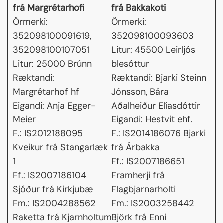
frá Margrétarhofi
frá Bakkakoti
Örmerki:
Örmerki:
352098100091619,
352098100093603
352098100107051
Litur: 45500 Leirljós
Litur: 25000 Brúnn
blesóttur
Ræktandi:
Ræktandi: Bjarki Steinn
Margrétarhof hf
Jónsson, Bára
Eigandi: Anja Egger-
Aðalheiður Elíasdóttir
Meier
Eigandi: Hestvit ehf.
F.: IS2012188095
F.: IS2014186076 Bjarki
Kveikur frá Stangarlæk
frá Árbakka
1
Ff.: IS2007186651
Ff.: IS2007186104
Framherji frá
Sjóður frá Kirkjubæ
Flagbjarnarholti
Fm.: IS2004288562
Fm.: IS2003258442
Raketta frá Kjarnholtum
Björk frá Enni