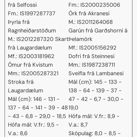
frá Selfossi
Fm.: IS2000235006
Fm.: IS1997287737
Örk frá Akranesi
Þyrla frá
M.: IS2011264068
Ragnheiðarstöðum
Garún frá Garðshorni á
M.: IS2012287320 Skart
Þelamörk
frá Laugardælum
Mf.: IS2005156292
Mf.: IS2003181962
Dofri frá Steinnesi
Ómur frá Kvistum
Mm.: IS1987238711
Mm.: IS2005287321
Sveifla frá Lambanesi
Stroka frá
Mál (cm): 145 - 133 -
Laugardælum
138 - 64 - 139 - 37 -
Mál (cm): 146 - 131 -
47 - 42 - 6,7 - 30,0 -
137 - 64 - 141 - 39 - 48
19,0
- 43 - 6,8 - 29,0 - 18,5
Hófa mál: V.fr.: 8,9 -
Hófa mál: V.fr.: 9,5 -
V.a.: 8,7
V.a.: 8,6
Sköpulag: 8,0 - 8,5 -