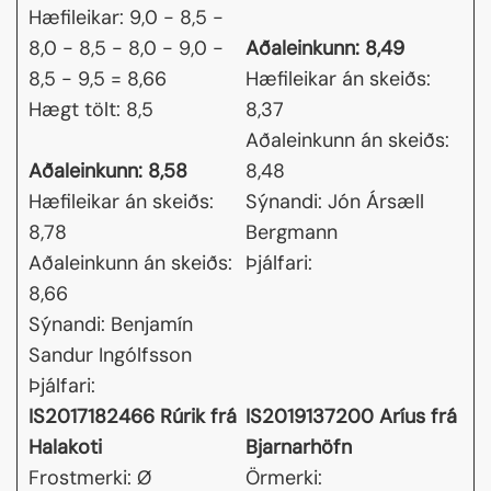
Hæfileikar: 9,0 - 8,5 -
8,0 - 8,5 - 8,0 - 9,0 -
Aðaleinkunn: 8,49
8,5 - 9,5 = 8,66
Hæfileikar án skeiðs:
Hægt tölt: 8,5
8,37
Aðaleinkunn án skeiðs:
Aðaleinkunn: 8,58
8,48
Hæfileikar án skeiðs:
Sýnandi: Jón Ársæll
8,78
Bergmann
Aðaleinkunn án skeiðs:
Þjálfari:
8,66
Sýnandi: Benjamín
Sandur Ingólfsson
Þjálfari:
IS2017182466 Rúrik frá
IS2019137200 Aríus frá
Halakoti
Bjarnarhöfn
Frostmerki: Ø
Örmerki: