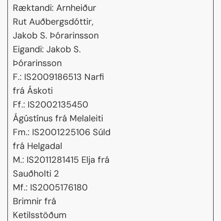
Ræktandi: Arnheiður
Rut Auðbergsdóttir,
Jakob S. Þórarinsson
Eigandi: Jakob S.
Þórarinsson
F.: IS2009186513 Narfi
frá Áskoti
Ff.: IS2002135450
Ágústínus frá Melaleiti
Fm.: IS2001225106 Súld
frá Helgadal
M.: IS2011281415 Elja frá
Sauðholti 2
Mf.: IS2005176180
Brimnir frá
Ketilsstöðum