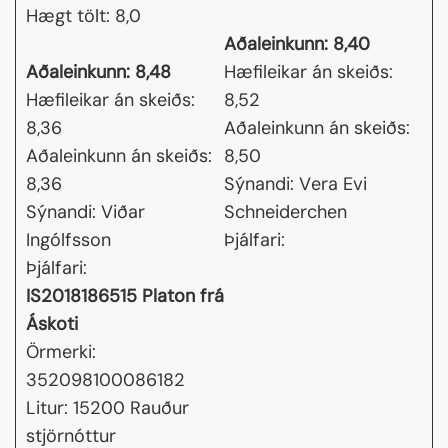
Hægt tölt: 8,0
Aðaleinkunn: 8,40
Aðaleinkunn: 8,48
Hæfileikar án skeiðs:
Hæfileikar án skeiðs:
8,52
8,36
Aðaleinkunn án skeiðs:
Aðaleinkunn án skeiðs:
8,50
8,36
Sýnandi: Vera Evi
Sýnandi: Viðar
Schneiderchen
Ingólfsson
Þjálfari:
Þjálfari:
IS2018186515 Platon frá
Áskoti
Örmerki:
352098100086182
Litur: 15200 Rauður
stjörnóttur