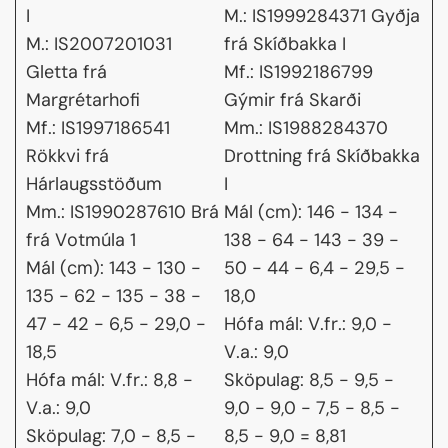
I
M.: IS1999284371 Gyðja
M.: IS2007201031
frá Skíðbakka I
Gletta frá
Mf.: IS1992186799
Margrétarhofi
Gýmir frá Skarði
Mf.: IS1997186541
Mm.: IS1988284370
Rökkvi frá
Drottning frá Skíðbakka
Hárlaugsstöðum
I
Mm.: IS1990287610 Brá
Mál (cm): 146 - 134 -
frá Votmúla 1
138 - 64 - 143 - 39 -
Mál (cm): 143 - 130 -
50 - 44 - 6,4 - 29,5 -
135 - 62 - 135 - 38 -
18,0
47 - 42 - 6,5 - 29,0 -
Hófa mál: V.fr.: 9,0 -
18,5
V.a.: 9,0
Hófa mál: V.fr.: 8,8 -
Sköpulag: 8,5 - 9,5 -
V.a.: 9,0
9,0 - 9,0 - 7,5 - 8,5 -
Sköpulag: 7,0 - 8,5 -
8,5 - 9,0 = 8,81