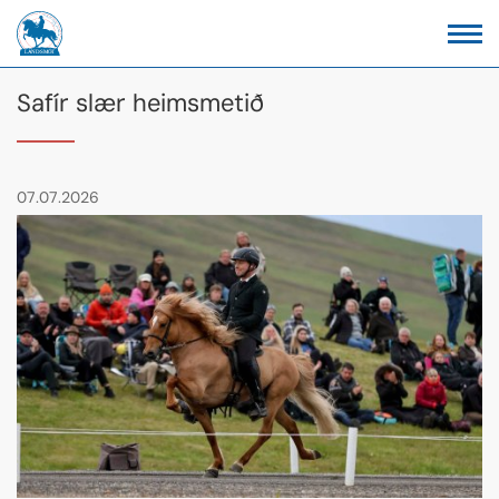
Safír slær heimsmetið
07.07.2026