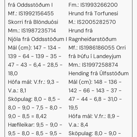
frá Oddsstöðum I
Fm.: IS1993266200
Mf.: IS1992156455
Hrund frá Torfunesi
Skorri frá Blönduósi
M.: IS2005282570
Mm.: IS1987235714
Hrund frá
Njóla frá Oddsstöðum I
Ragnheiðarstöðum
Mál (cm): 147 - 134 -
Mf.: IS1986186055 Orri
139 - 64 - 139 - 35 -
frá Þúfu í Landeyjum
47 - 43 - 6,4 - 28,5 -
Mm.: IS1997258874
18,0
Hending frá Úlfsstöðum
Hófa mál: V.fr.: 9,3 -
Mál (cm): 148 - 136 -
V.a.: 8,1
142 - 66 - 143 - 37 -
Sköpulag: 8,0 - 8,5 -
47 - 44 - 6,8 - 31,0 -
8,0 - 9,0 - 7,5 - 8,0 -
19,5
9,0 - 8,5 = 8,42
Hófa mál: V.fr.: 8,9 -
Hæfileikar: 9,5 - 9,0 -
V.a.: 8,4
9,5 - 8,0 - 8,5 - 9,5 -
Sköpulag: 8,0 - 9,0 -