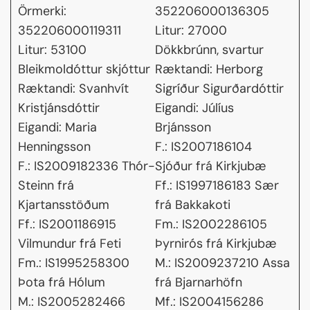
Örmerki:
352206000136305
352206000119311
Litur: 27000
Litur: 53100
Dökkbrúnn, svartur
Bleikmoldóttur skjóttur
Ræktandi: Herborg
Ræktandi: Svanhvít
Sigríður Sigurðardóttir
Kristjánsdóttir
Eigandi: Júlíus
Eigandi: Maria
Brjánsson
Henningsson
F.: IS2007186104
F.: IS2009182336 Thór-
Sjóður frá Kirkjubæ
Steinn frá
Ff.: IS1997186183 Sær
Kjartansstöðum
frá Bakkakoti
Ff.: IS2001186915
Fm.: IS2002286105
Vilmundur frá Feti
Þyrnirós frá Kirkjubæ
Fm.: IS1995258300
M.: IS2009237210 Assa
Þota frá Hólum
frá Bjarnarhöfn
M.: IS2005282466
Mf.: IS2004156286