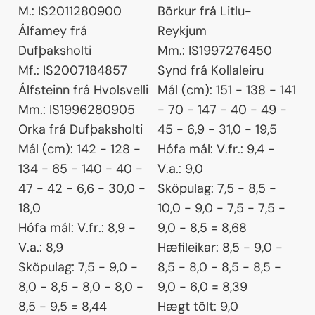
M.: IS2011280900
Börkur frá Litlu-
Álfamey frá
Reykjum
Dufþaksholti
Mm.: IS1997276450
Mf.: IS2007184857
Synd frá Kollaleiru
Álfsteinn frá Hvolsvelli
Mál (cm): 151 - 138 - 141
Mm.: IS1996280905
- 70 - 147 - 40 - 49 -
Orka frá Dufþaksholti
45 - 6,9 - 31,0 - 19,5
Mál (cm): 142 - 128 -
Hófa mál: V.fr.: 9,4 -
134 - 65 - 140 - 40 -
V.a.: 9,0
47 - 42 - 6,6 - 30,0 -
Sköpulag: 7,5 - 8,5 -
18,0
10,0 - 9,0 - 7,5 - 7,5 -
Hófa mál: V.fr.: 8,9 -
9,0 - 8,5 = 8,68
V.a.: 8,9
Hæfileikar: 8,5 - 9,0 -
Sköpulag: 7,5 - 9,0 -
8,5 - 8,0 - 8,5 - 8,5 -
8,0 - 8,5 - 8,0 - 8,0 -
9,0 - 6,0 = 8,39
8,5 - 9,5 = 8,44
Hægt tölt: 9,0