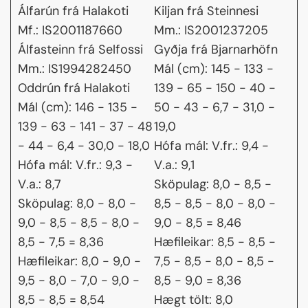
Álfarún frá Halakoti
Kiljan frá Steinnesi
Mf.: IS2001187660
Mm.: IS2001237205
Álfasteinn frá Selfossi
Gyðja frá Bjarnarhöfn
Mm.: IS1994282450
Mál (cm): 145 - 133 -
Oddrún frá Halakoti
139 - 65 - 150 - 40 -
Mál (cm): 146 - 135 -
50 - 43 - 6,7 - 31,0 -
139 - 63 - 141 - 37 - 48
19,0
- 44 - 6,4 - 30,0 - 18,0
Hófa mál: V.fr.: 9,4 -
Hófa mál: V.fr.: 9,3 -
V.a.: 9,1
V.a.: 8,7
Sköpulag: 8,0 - 8,5 -
Sköpulag: 8,0 - 8,0 -
8,5 - 8,5 - 8,0 - 8,0 -
9,0 - 8,5 - 8,5 - 8,0 -
9,0 - 8,5 = 8,46
8,5 - 7,5 = 8,36
Hæfileikar: 8,5 - 8,5 -
Hæfileikar: 8,0 - 9,0 -
7,5 - 8,5 - 8,0 - 8,5 -
9,5 - 8,0 - 7,0 - 9,0 -
8,5 - 9,0 = 8,36
8,5 - 8,5 = 8,54
Hægt tölt: 8,0