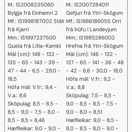
M.: IS2008235060
M.: IS2007284011
Bylgja frá Einhamri 2
Gefjun frá Ytri-Skógum
Mf.: IS1998187002 Stáli
Mf.: IS1986186055 Orri
frá Kjarri
frá Þúfu í Landeyjum
Mm.: IS1997237500
Mm.: IS1985286002
Gusta frá Litla-Kambi
Hrefna frá Ytri-Skógum
Mál (cm): 148 - 132 -
Mál (cm): 146 - 132 -
135 - 65 - 143 - 39 -
137 - 65 - 141 - 36 - 48
47 - 44 - 6,5 - 29,0 -
- 42 - 6,6 - 30,0 - 18,0
18,5
Hófa mál: V.fr.: 9,2 -
Hófa mál: V.fr.: 9,4 -
V.a.: 8,8
V.a.: 8,6
Sköpulag: 7,5 - 8,5 -
Sköpulag: 8,5 - 8,5 -
9,0 - 8,5 - 8,5 - 7,5 -
8,5 - 9,0 - 7,5 - 8,0 -
9,0 - 8,0 = 8,51
8,5 - 8,5 = 8,46
Hæfileikar: 9,0 - 8,5 -
Hæfileikar: 9,0 - 9,0 -
8,0 - 8,5 - 8,0 - 9,0 -