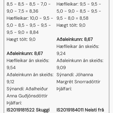
8,5 - 8,5 - 8,5 - 7,0 -
Hæfileikar: 9,5 - 9,5 -
9,0 - 7,5 = 8,36
5,0 - 9,0 - 8,5 - 9,5 -
Hæfileikar: 10,0 - 9,5 -
9,5 - 8,0 = 8,58
5,0 - 8,5 - 9,5 - 9,5 -
Hægt tölt: 9,0
9,5 - 9,0 = 8,84
Hægt tölt: 9,0
Aðaleinkunn: 8,67
Hæfileikar án skeiðs:
Aðaleinkunn: 8,67
9,24
Hæfileikar án skeiðs:
Aðaleinkunn án skeiðs:
9,54
9,09
Aðaleinkunn án skeiðs:
Sýnandi: Jóhanna
9,12
Margrét Snorradóttir
Sýnandi: Aðalheiður
Þjálfari:
Anna Guðjónsdóttir
Þjálfari:
IS2019181522 Skuggi
IS2019184011 Neisti frá