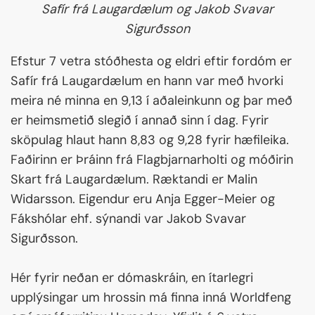
Safír frá Laugardælum og Jakob Svavar
Sigurðsson
Efstur 7 vetra stóðhesta og eldri eftir fordóm er
Safír frá Laugardælum en hann var með hvorki
meira né minna en 9,13 í aðaleinkunn og þar með
er heimsmetið slegið í annað sinn í dag. Fyrir
sköpulag hlaut hann 8,83 og 9,28 fyrir hæfileika.
Faðirinn er Þráinn frá Flagbjarnarholti og móðirin
Skart frá Laugardælum. Ræktandi er Malin
Widarsson. Eigendur eru Anja Egger-Meier og
Fákshólar ehf. sýnandi var Jakob Svavar
Sigurðsson.
Hér fyrir neðan er dómaskráin, en ítarlegri
upplýsingar um hrossin má finna inná Worldfeng