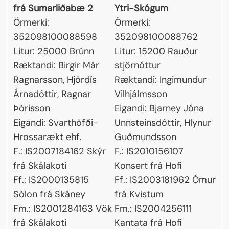
frá Sumarliðabæ 2
Ytri-Skógum
Örmerki:
Örmerki:
352098100088598
352098100088762
Litur: 25000 Brúnn
Litur: 15200 Rauður
Ræktandi: Birgir Már
stjörnóttur
Ragnarsson, Hjördís
Ræktandi: Ingimundur
Árnadóttir, Ragnar
Vilhjálmsson
Þórisson
Eigandi: Bjarney Jóna
Eigandi: Svarthöfði-
Unnsteinsdóttir, Hlynur
Hrossarækt ehf.
Guðmundsson
F.: IS2007184162 Skýr
F.: IS2010156107
frá Skálakoti
Konsert frá Hofi
Ff.: IS2000135815
Ff.: IS2003181962 Ómur
Sólon frá Skáney
frá Kvistum
Fm.: IS2001284163 Vök
Fm.: IS2004256111
frá Skálakoti
Kantata frá Hofi