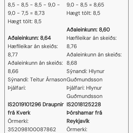
8,5 - 8,5 - 8,5 - 9,0 -
9,0 - 8,5 = 8,65
9,0 - 7,5 = 8,73
Hægt tölt: 8,5
Hægt tölt: 8,5
Aðaleinkunn: 8,60
Aðaleinkunn: 8,64
Hæfileikar án skeiðs:
Hæfileikar án skeiðs:
8,76
8,77
Aðaleinkunn án skeiðs:
Aðaleinkunn án skeiðs:
8,68
8,66
Sýnandi: Hlynur
Sýnandi: Teitur Árnason
Guðmundsson
Þjálfari:
Þjálfari: Hlynur
Guðmundsson
IS2019101296 Draupnir
IS2018125228
frá Kverk
Þórshamar frá
Örmerki:
Reykjavík
352098100087862
Örmerki: