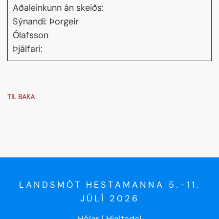
Aðaleinkunn án skeiðs:
Sýnandi: Þorgeir
Ólafsson
Þjálfari:
TIL BAKA
LANDSMÓT HESTAMANNA 5.-11.
JÚLÍ 2026
Hólar í Hjaltadal