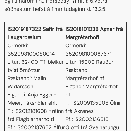
og í smáforritinu Horseday. Yfirlit á 6.vetra
sóðhestum hefst á fimmtudaginn kl. 13:25.
IS2019187322 Safír frá
IS2018101038 Agnar frá
Laugardælum
Margrétarhofi
Örmerki:
Örmerki:
352098100080014
352098100087671
Litur: 62400 Fífilbleikur
Litur: 15000 Rauður
tvístjörnóttur
Ræktandi:
Ræktandi: Malin
Margrétarhof hf
Widarsson
Eigandi: Margrétarhof
Eigandi: Anja Egger-
hf
Meier, Fákshólar ehf.
F.: IS2009135006 Ölnir
F.: IS2012181608 Þráinn
frá Akranesi
frá Flagbjarnarholti
Ff.: IS2002136610
Ff.: IS2002187662 Álfur
Glotti frá Sveinatungu