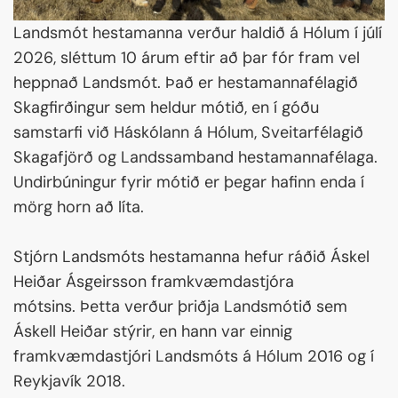
Landsmót hestamanna verður haldið á Hólum í júlí
2026, sléttum 10 árum eftir að þar fór fram vel
heppnað Landsmót. Það er hestamannafélagið
Skagfirðingur sem heldur mótið, en í góðu
samstarfi við Háskólann á Hólum, Sveitarfélagið
Skagafjörð og Landssamband hestamannafélaga.
Undirbúningur fyrir mótið er þegar hafinn enda í
mörg horn að líta.
Stjórn Landsmóts hestamanna hefur ráðið Áskel
Heiðar Ásgeirsson framkvæmdastjóra
mótsins. Þetta verður þriðja Landsmótið sem
Áskell Heiðar stýrir, en hann var einnig
framkvæmdastjóri Landsmóts á Hólum 2016 og í
Reykjavík 2018.