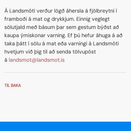
Á Landsmóti verður lögð áhersla á fjölbreytni í
framboði á mat og drykkjum. Einnig veglegt
sölutjald með básum þar sem gestum býðst að
kaupa ýmiskonar varning. Ef þú hefur áhuga á að
taka þátt í sölu á mat eða varningi á Landsmóti
hvetjum við þig til að senda tölvupóst
á
landsmot@landsmot.is
TIL BAKA