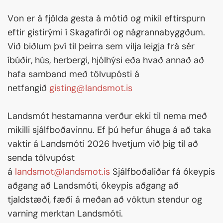
Von er á fjölda gesta á mótið og mikil eftirspurn
eftir gistirými í Skagafirði og nágrannabyggðum.
Við biðlum því til þeirra sem vilja leigja frá sér
íbúðir, hús, herbergi, hjólhýsi eða hvað annað að
hafa samband með tölvupósti á
netfangið
gisting@landsmot.is
Landsmót hestamanna verður ekki til nema með
mikilli sjálfboðavinnu. Ef þú hefur áhuga á að taka
vaktir á Landsmóti 2026 hvetjum við þig til að
senda tölvupóst
á
landsmot@landsmot.is
Sjálfboðaliðar fá ókeypis
aðgang að Landsmóti, ókeypis aðgang að
tjaldstæði, fæði á meðan að vöktun stendur og
varning merktan Landsmóti.