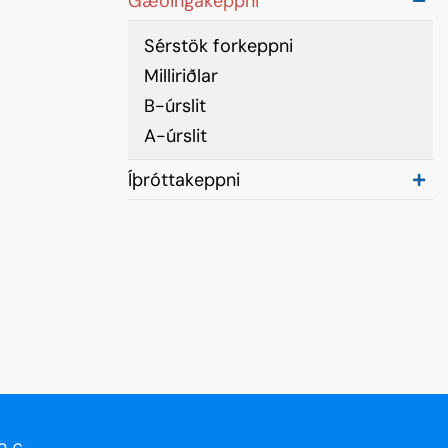
Gæðingakeppni
Skráning keppenda
Sérstök forkeppni
Sýningargreinar
Milliriðlar
Tónlist
B-úrslit
Þátttökuréttur
A-úrslit
Æfingatímar
Íþróttakeppni