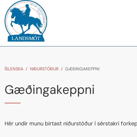
ÍSLENSKA
/
NIÐURSTÖÐUR
/
GÆÐINGAKEPPNI
Gæðingakeppni
Hér undir munu birtast niðurstöður í sérstakri forke