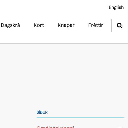
English
Dagskrá
Kort
Knapar
Fréttir
og sýningardagskrá
Afskráningar
agskrá
Dýralæknaþjónusta
mar þjónustuaðila
Fótaskoðun
Skagafirði 12. júlí
Heilbrigðisskoðun
Hesthús
Hópreið
Mikilvægir punktar
SÍÐUR
Ræktunarbú
Sýningar kynbótahrossa