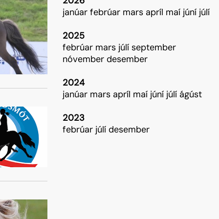
2026
Skráning keppenda
janúar
febrúar
mars
apríl
maí
júní
júlí
Sýningargreinar
2025
Tónlist
febrúar
mars
júlí
september
nóvember
desember
Þátttökuréttur
Æfingatímar
2024
janúar
mars
apríl
maí
júní
júlí
ágúst
2023
febrúar
júlí
desember