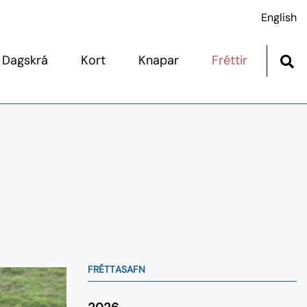
English
Dagskrá
Kort
Knapar
Fréttir
 og sýningardagskrá
Afskráningar
agskrá
Dýralæknaþjónusta
mar þjónustuaðila
Fótaskoðun
 Skagafirði 12. júlí
Heilbrigðisskoðun
Hesthús
Hópreið
Mikilvægir punktar
FRÉTTASAFN
Ræktunarbú
Sýningar kynbótahrossa