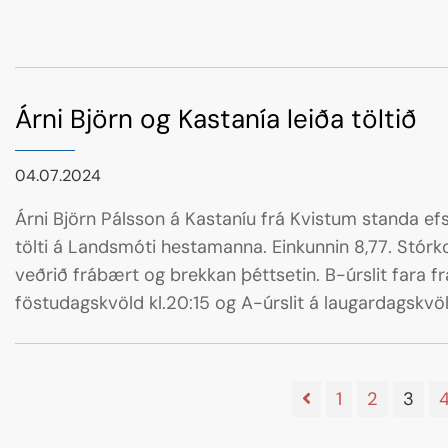
Árni Björn og Kastanía leiða töltið
04.07.2024
Árni Björn Pálsson á Kastaníu frá Kvistum standa efst
tölti á Landsmóti hestamanna. Einkunnin 8,77. Stórko
veðrið frábært og brekkan þéttsetin. B-úrslit fara f
föstudagskvöld kl.20:15 og A-úrslit á laugardagskvöld
1
2
3