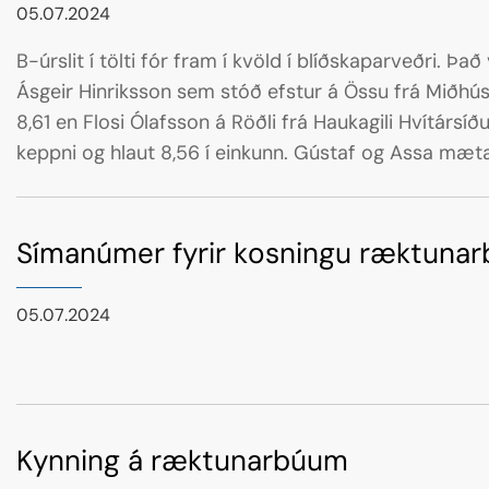
05.07.2024
B-úrslit í tölti fór fram í kvöld í blíðskaparveðri. Þa
Ásgeir Hinriksson sem stóð efstur á Össu frá Miðh
8,61 en Flosi Ólafsson á Röðli frá Haukagili Hvítársíð
keppni og hlaut 8,56 í einkunn. Gústaf og Assa mæta þ
úrslitum sem fara fram á morgun, laugardag, kl.21:10.
Símanúmer fyrir kosningu ræktunar
05.07.2024
Kynning á ræktunarbúum