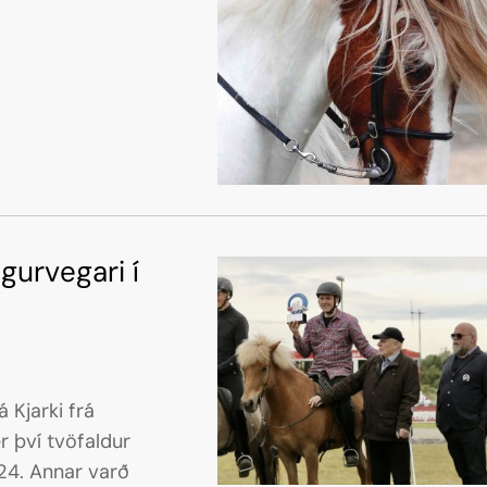
gurvegari í
 Kjarki frá
r því tvöfaldur
varð