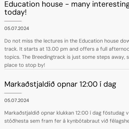
Education house - many interesting
today!
05.07.2024
Do not miss the lectures in the Education house do
track. It starts at 13.00 pm and offers a full afterno
topics. The Breedingtrack is just some steps away, s
place to stop by!
Markaðstjaldið opnar 12:00 í dag
05.07.2024
Markaðstjaldið opnar klukkan 12:00 í dag föstudag ve
stóðhesta sem fram fer á kynbótabraut við félagshei