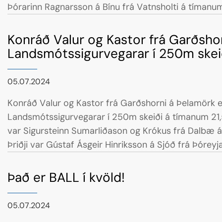
Þórarinn Ragnarsson á Bínu frá Vatnsholti á tímanum 
var Daníel Gunnarsson á Skálmöld frá Torfunesi á tí
Konráð Valur og Kastor frá Garðsho
Landsmótssigurvegarar í 250m skei
05.07.2024
Konráð Valur og Kastor frá Garðshorni á Þelamörk 
Landsmótssigurvegarar í 250m skeiði á tímanum 21,50 sek. Í 
var Sigursteinn Sumarliðason og Krókus frá Dalbæ 
Þriðji var Gústaf Ásgeir Hinriksson á Sjóð frá Þórey
22,01 sek.
Það er BALL í kvöld!
05.07.2024