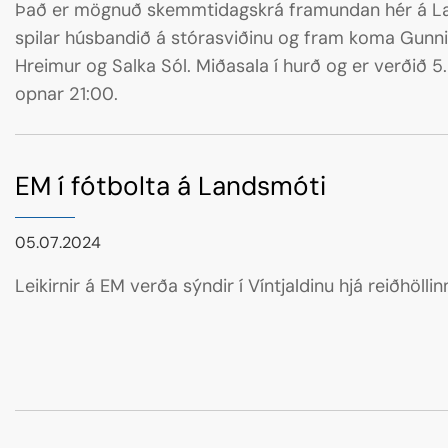
Það er mögnuð skemmtidagskrá framundan hér á Landsmót
spilar húsbandið á stórasviðinu og fram koma Gunni Ó
Hreimur og Salka Sól. Miðasala í hurð og er verðið 
opnar 21:00.
EM í fótbolta á Landsmóti
05.07.2024
Leikirnir á EM verða sýndir í Víntjaldinu hjá reiðhöllinn