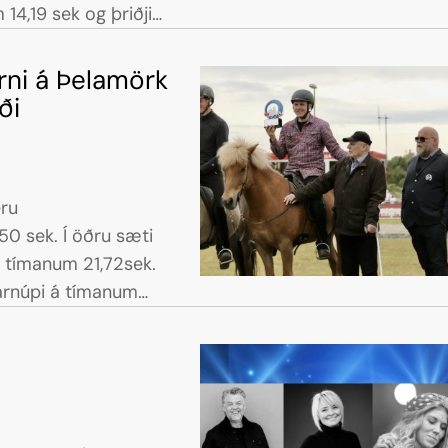
14,19 sek og þriðji
manum 14,21 sek.
rni á Þelamörk
ði
eru
öðru sæti
á tímanum 21,72sek.
jarnúpi á tímanum