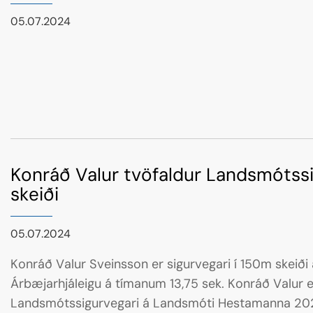
05.07.2024
Konráð Valur tvöfaldur Landsmótssi
skeiði
05.07.2024
Konráð Valur Sveinsson er sigurvegari í 150m skeiði á
Árbæjarhjáleigu á tímanum 13,75 sek. Konráð Valur e
Landsmótssigurvegari á Landsmóti Hestamanna 2024. Annar 