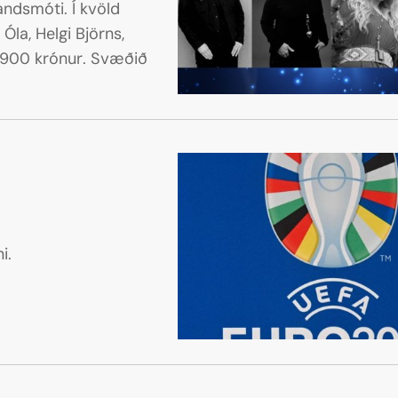
i. Í kvöld
la, Helgi Björns,
5.900 krónur. Svæðið
i.