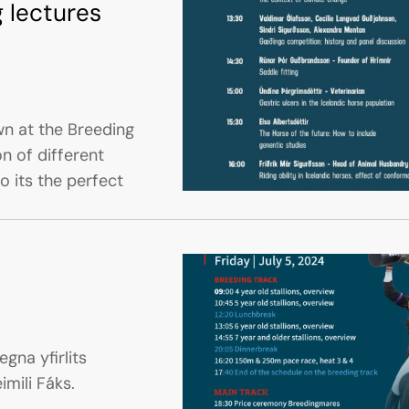
 lectures
wn at the Breeding
on of different
o its the perfect
gna yfirlits
mili Fáks.