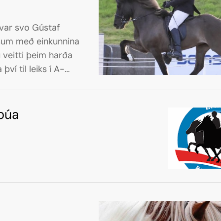
Markaðstorg
ð var svo Gústaf
Matarmenning
úsum með einkunnina
Tímarit LM2026
u veitti þeim harða
Sjálfboðaliðar
ví til leiks í A-
Úrslit fyrri móta
búa