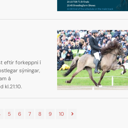
 eftir forkeppni í
stlegar sýningar,
ram á
 kl.21:10.
4
5
6
7
8
9
10