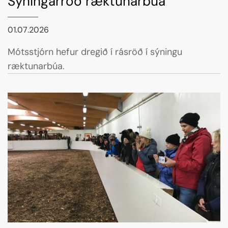
Sýningarröð ræktunarbúa
01.07.2026
Mótsstjórn hefur dregið í rásröð í sýningu
ræktunarbúa.