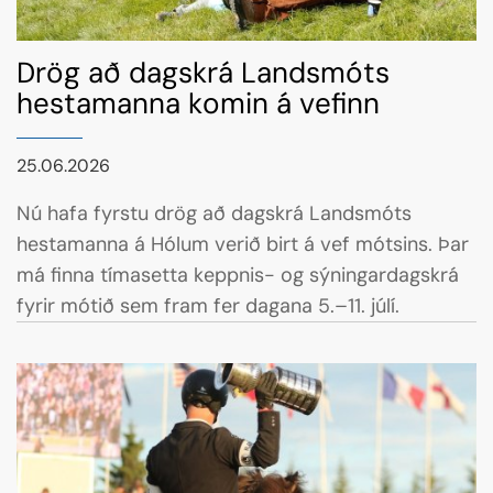
Drög að dagskrá Landsmóts
hestamanna komin á vefinn
25.06.2026
Nú hafa fyrstu drög að dagskrá Landsmóts
hestamanna á Hólum verið birt á vef mótsins. Þar
má finna tímasetta keppnis- og sýningardagskrá
fyrir mótið sem fram fer dagana 5.–11. júlí.