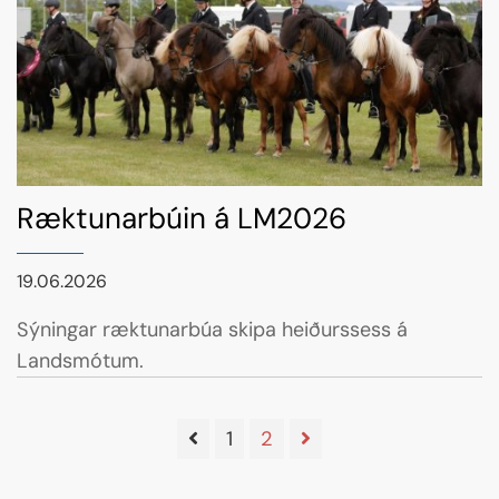
Ræktunarbúin á LM2026
19.06.2026
Sýningar ræktunarbúa skipa heiðurssess á
Landsmótum.
1
2