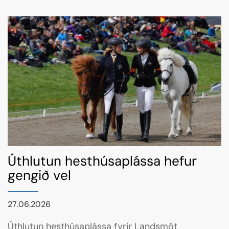
Úthlutun hesthúsaplássa hefur
gengið vel
27.06.2026
Úthlutun hesthúsaplássa fyrir Landsmót