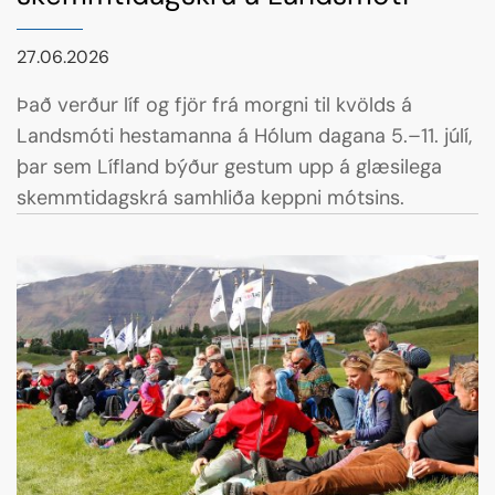
27.06.2026
Það verður líf og fjör frá morgni til kvölds á
Landsmóti hestamanna á Hólum dagana 5.–11. júlí,
þar sem Lífland býður gestum upp á glæsilega
skemmtidagskrá samhliða keppni mótsins.