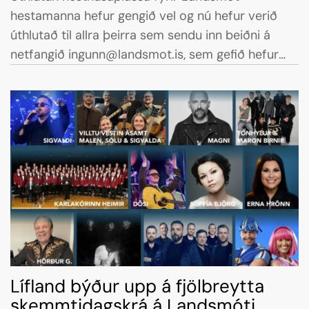
hestamanna hefur gengið vel og nú hefur verið
úthlutað til allra þeirra sem sendu inn beiðni á
netfangið ingunn@landsmot.is, sem gefið hefur
verið upp á heimasíðu Landsmóts. Formenn allra
hestamannafélaga hafa jafnframt fengið sendan
upplýsingapóst um þau hesthúsapláss sem félögin
hafa fengið úthlutað á Brúnastöðum, hesthúsinu á
Hólum. Þau pláss verða á vegum
hestamannafélaganna fram yfir forkeppni og
milliriðla.
Lífland býður upp á fjölbreytta
skemmtidagskrá á Landsmóti