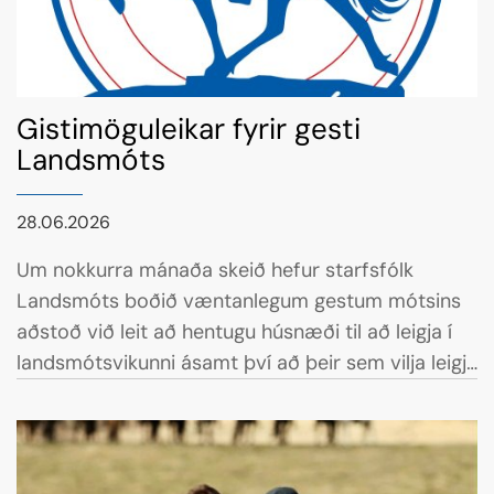
Gistimöguleikar fyrir gesti
Landsmóts
28.06.2026
Um nokkurra mánaða skeið hefur starfsfólk
Landsmóts boðið væntanlegum gestum mótsins
aðstoð við leit að hentugu húsnæði til að leigja í
landsmótsvikunni ásamt því að þeir sem vilja leigja
frá sér heimili, sumarhús, ferðavagna eða annað,
hafa verið hvattir til að hafa samband.