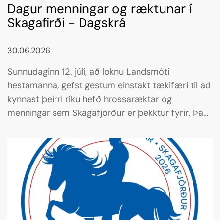
Dagur menningar og ræktunar í
Skagafirði - Dagskrá
30.06.2026
Sunnudaginn 12. júlí, að loknu Landsmóti
hestamanna, gefst gestum einstakt tækifæri til að
kynnast þeirri ríku hefð hrossaræktar og
menningar sem Skagafjörður er þekktur fyrir. Þá
verður haldinn Dagur menningar og ræktunar í
Skagafirði, þar sem fjölmörg hrossaræktarbýli og
menningarsetur víðs vegar um héraðið opna dyr
sínar og bjóða gesti velkomna.