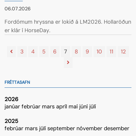
06.07.2026
Fordómum hryssna er lokið á LM2026. Hollaröðun
er klár í HorseDay.
3
4
5
6
7
8
9
10
11
12
FRÉTTASAFN
2026
janúar
febrúar
mars
apríl
maí
júní
júlí
2025
febrúar
mars
júlí
september
nóvember
desember