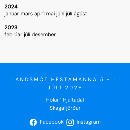
2024
janúar
mars
apríl
maí
júní
júlí
ágúst
2023
febrúar
júlí
desember
LANDSMÓT HESTAMANNA 5.-11.
JÚLÍ 2026
Hólar í Hjaltadal
Skagafjörður
Facebook
Instagram