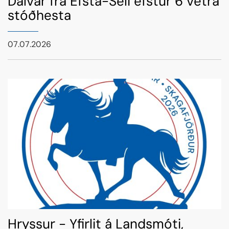
Dalvar frá Efsta-Seli efstur 6 vetra
stóðhesta
07.07.2026
Hryssur - Yfirlit á Landsmóti,