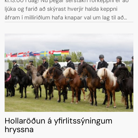
kl.13:00 í dag! Nú þegar sérstakri forkeppni er að
ljúka og farið að skýrast hverjir halda keppni
áfram í milliriðlum hafa knapar val um lag til að
hafa undir sýningu sinni í milliriðlum.
Hollaröðun á yfirlitssýningum
hryssna