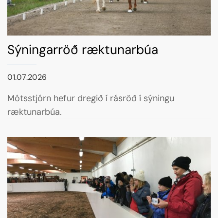
Sýningarröð ræktunarbúa
01.07.2026
Mótsstjórn hefur dregið í rásröð í sýningu
ræktunarbúa.