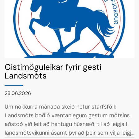
Gistimöguleikar fyrir gesti
Landsmóts
28.06.2026
Um nokkurra mánaða skeið hefur starfsfólk
Landsmóts boðið væntanlegum gestum mótsins
aðstoð við leit að hentugu húsnæði til að leigja í
landsmótsvikunni ásamt því að þeir sem vilja leigja