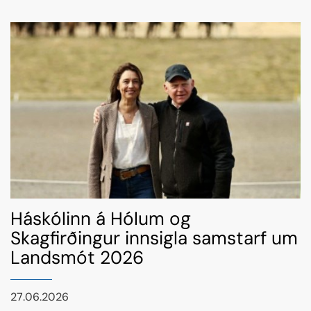
frá sér heimili, sumarhús, ferðavagna eða annað,
hafa verið hvattir til að hafa samband.
Háskólinn á Hólum og
Skagfirðingur innsigla samstarf um
Landsmót 2026
27.06.2026