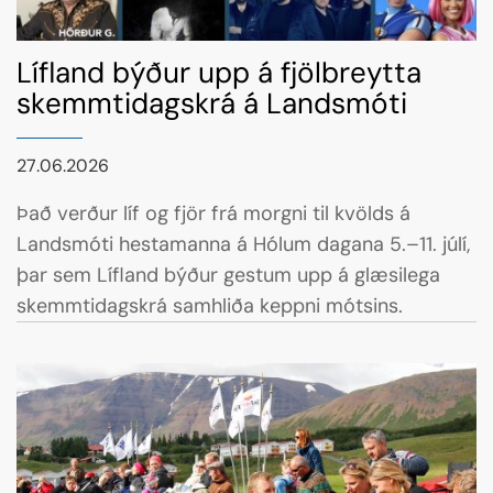
Lífland býður upp á fjölbreytta
skemmtidagskrá á Landsmóti
27.06.2026
Það verður líf og fjör frá morgni til kvölds á
Landsmóti hestamanna á Hólum dagana 5.–11. júlí,
þar sem Lífland býður gestum upp á glæsilega
skemmtidagskrá samhliða keppni mótsins.