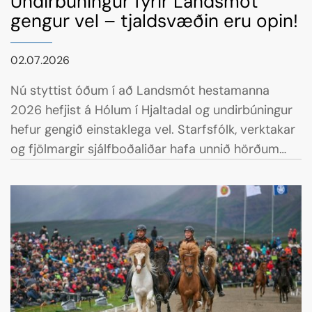
Undirbúningur fyrir Landsmót
gengur vel – tjaldsvæðin eru opin!
02.07.2026
Nú styttist óðum í að Landsmót hestamanna
2026 hefjist á Hólum í Hjaltadal og undirbúningur
hefur gengið einstaklega vel. Starfsfólk, verktakar
og fjölmargir sjálfboðaliðar hafa unnið hörðum
höndum síðustu daga til að tryggja að allt verði
tilbúið þegar fyrstu gestirnir mæta á svæðið.