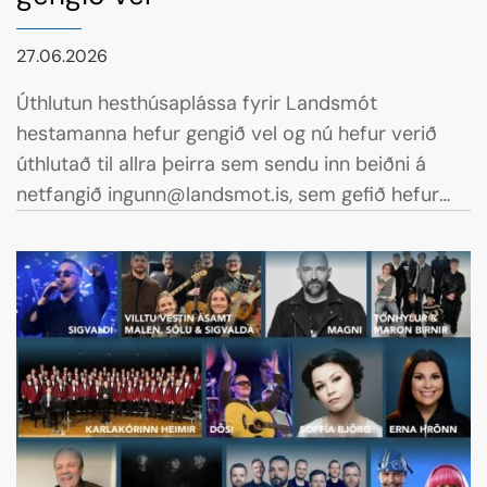
27.06.2026
Úthlutun hesthúsaplássa fyrir Landsmót
hestamanna hefur gengið vel og nú hefur verið
úthlutað til allra þeirra sem sendu inn beiðni á
netfangið ingunn@landsmot.is, sem gefið hefur
verið upp á heimasíðu Landsmóts. Formenn allra
hestamannafélaga hafa jafnframt fengið sendan
upplýsingapóst um þau hesthúsapláss sem félögin
hafa fengið úthlutað á Brúnastöðum, hesthúsinu á
Hólum. Þau pláss verða á vegum
hestamannafélaganna fram yfir forkeppni og
milliriðla.