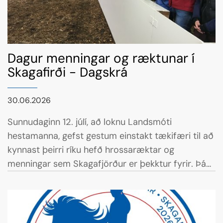
Dagur menningar og ræktunar í
Skagafirði - Dagskrá
30.06.2026
Sunnudaginn 12. júlí, að loknu Landsmóti
hestamanna, gefst gestum einstakt tækifæri til að
kynnast þeirri ríku hefð hrossaræktar og
menningar sem Skagafjörður er þekktur fyrir. Þá
verður haldinn Dagur menningar og ræktunar í
Skagafirði, þar sem fjölmörg hrossaræktarbýli og
menningarsetur víðs vegar um héraðið opna dyr
sínar og bjóða gesti velkomna.