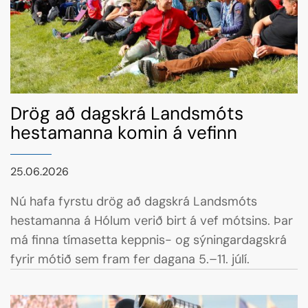
Drög að dagskrá Landsmóts
hestamanna komin á vefinn
25.06.2026
Nú hafa fyrstu drög að dagskrá Landsmóts
hestamanna á Hólum verið birt á vef mótsins. Þar
má finna tímasetta keppnis- og sýningardagskrá
fyrir mótið sem fram fer dagana 5.–11. júlí.