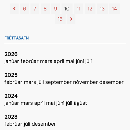
6
7
8
9
10
11
12
13
14
15
FRÉTTASAFN
2026
janúar
febrúar
mars
apríl
maí
júní
júlí
2025
febrúar
mars
júlí
september
nóvember
desember
2024
janúar
mars
apríl
maí
júní
júlí
ágúst
2023
febrúar
júlí
desember