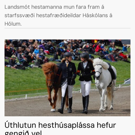
Landsmót hestamanna mun fara fram á
starfssvæði hestafræðideildar Háskólans á
Hólum.
Úthlutun hesthúsaplássa hefur
gengið vel